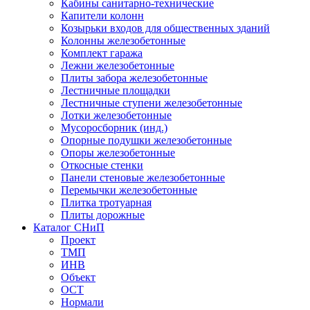
Кабины санитарно-технические
Капители колонн
Козырьки входов для общественных зданий
Колонны железобетонные
Комплект гаража
Лежни железобетонные
Плиты забора железобетонные
Лестничные площадки
Лестничные ступени железобетонные
Лотки железобетонные
Мусоросборник (инд.)
Опорные подушки железобетонные
Опоры железобетонные
Откосные стенки
Панели стеновые железобетонные
Перемычки железобетонные
Плитка тротуарная
Плиты дорожные
Каталог СНиП
Проект
ТМП
ИНВ
Объект
ОСТ
Нормали