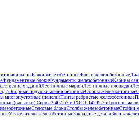
втопавильоны
Балки железобетонные
Блоки железобетонные
Диа
е
Фундаментные блоки
Фундаменты железобетонные
Кабины сан
бщественных зданий
Лестничные марши
Лестничные площадки
Ле
нд.)
Опорные подушки железобетонные
Опоры железобетонные
О
ы многопустотные (панели)
Плиты ребристые железобетонные
П
онные (пасынки) Серия 3.407-57 и ГОСТ 14295-75
Прогоны желе
елезобетонные
Стеновые блоки
Столбы железобетонные
Стойки 
нные
Утяжелители железобетонные
Закладные детали
Звенья желе