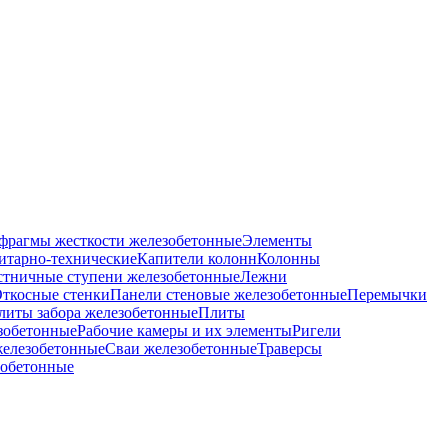
фрагмы жесткости железобетонные
Элементы
итарно-технические
Капители колонн
Колонны
стничные ступени железобетонные
Лежни
ткосные стенки
Панели стеновые железобетонные
Перемычки
литы забора железобетонные
Плиты
зобетонные
Рабочие камеры и их элементы
Ригели
железобетонные
Сваи железобетонные
Траверсы
зобетонные