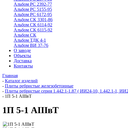
Альбом РС 2392-77
Альбом РС 5155-95
Альбом РС 6172-95
Альбом СК 3301-86
Альбом СК 6114-92
Альбом СК 6115-92
Альбом СК
Альбом ТДК 4-1
Альбом ВИ 37-76
О заводе
Объекты
Доставка
Контакты
Главная
-
Каталог изделий
-
Плиты ребристые железобетонные
-
Плиты ребристые серия 1.442.1-1.87 ( ИИ24-10, 1.442.1-1, ИИ
-
1П 5-1 АIIIвТ
1П 5-1 АIIIвТ