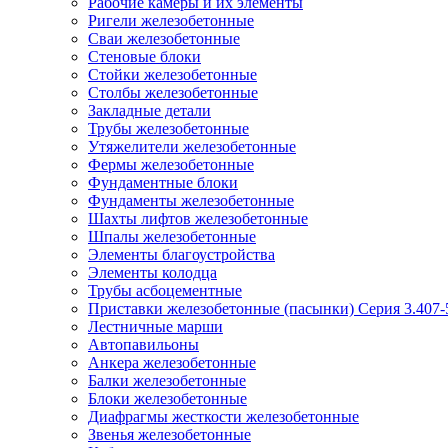
Рабочие камеры и их элементы
Ригели железобетонные
Сваи железобетонные
Стеновые блоки
Стойки железобетонные
Столбы железобетонные
Закладные детали
Трубы железобетонные
Утяжелители железобетонные
Фермы железобетонные
Фундаментные блоки
Фундаменты железобетонные
Шахты лифтов железобетонные
Шпалы железобетонные
Элементы благоустройства
Элементы колодца
Трубы асбоцементные
Приставки железобетонные (пасынки) Серия 3.407-
Лестничные марши
Автопавильоны
Анкера железобетонные
Балки железобетонные
Блоки железобетонные
Диафрагмы жесткости железобетонные
Звенья железобетонные