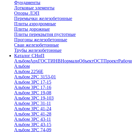
Фундаменты
Лотковые элементы
Опоры ЛЭП
Перемычки железобетонные
Плиты аэродромные
Плиты дорожные
Плиты перекрытия пустотные
Прогоны железобетонные
Сваи железобетонные
Трубы железобетонные
Каталог СНиП
Альбом
Арх
ГОСТ
ИНВ
Нормали
Объект
ОСТ
Проект
Рабочи
Альбом
Альбом 2256Е
Альбом 2РС 3153-01
Альбом 3РС 17-15
Альбом 3РС 17-16
Альбом 3РС 19-08
Альбом 3РС 19-103
Альбом 3РС 31-11
Альбом 3РС 41-24
Альбом 3РС 41-28
Альбом 3РС 43-11
Альбом 3РС 43-15
Альбом 3РС 74-09