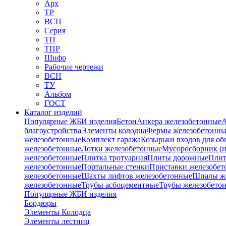
Арх
ТР
ВСП
Серия
ТП
ТПР
Шифр
Рабочие чертежи
ВСН
ТУ
Альбом
ГОСТ
Каталог изделий
Популярные ЖБИ изделия
Бетон
Анкера железобетонные
А
благоустройства
Элементы колодца
Фермы железобетонны
железобетонные
Комплект гаража
Козырьки входов для о
железобетонные
Лотки железобетонные
Мусоросборник (и
железобетонные
Плитка тротуарная
Плиты дорожные
Плит
железобетонные
Портальные стенки
Приставки железобет
железобетонные
Шахты лифтов железобетонные
Шпалы ж
железобетонные
Трубы асбоцементные
Трубы железобето
Популярные ЖБИ изделия
Бордюры
Элементы Колодца
Элементы лестниц