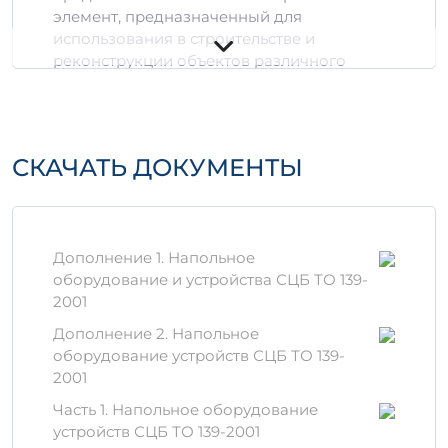
элемент, предназначенный для
использования в строительстве и
реконструкции объектов различного
назначения. Оно выпускается с
применением современных технологий и
соответствует строгим стандартам
качества.
СКАЧАТЬ ДОКУМЕНТЫ
Технические
характеристики
Тип: Прямой элемент
Дополнение 1. Напольное
3
3
Объем: 0,63 м
- 1,8887 м
оборудование и устройства СЦБ ТО 139-
Марка бетона: АтVIт
2001
Прочность на сжатие: > 30 МПа
Дополнение 2. Напольное
Преимущества 1П 6-2 АтVIт
оборудование устройств СЦБ ТО 139-
2001
Данный продукт обладает рядом
Часть 1. Напольное оборудование
преимуществ:
устройств СЦБ ТО 139-2001