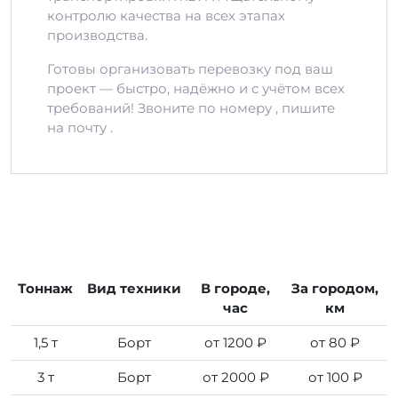
контролю качества на всех этапах
производства.
Готовы организовать перевозку под ваш
проект — быстро, надёжно и с учётом всех
требований! Звоните по номеру , пишите
на почту .
Тоннаж
Вид техники
В городе,
За городом,
час
км
1,5 т
Борт
от 1200 ₽
от 80 ₽
3 т
Борт
от 2000 ₽
от 100 ₽