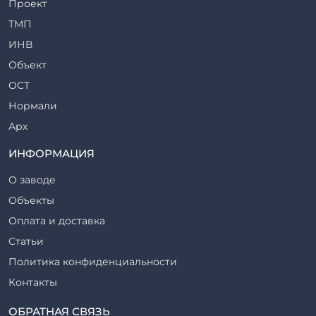
Проект
Ригели железобетонные
ТМП
Сваи железобетонные
ИНВ
Стеновые блоки
Объект
Стойки железобетонные
ОСТ
Столбы железобетонные
Нормали
Закладные детали
Арх
Трубы железобетонные
ТР
ИНФОРМАЦИЯ
Утяжелители железобетонные
ВСП
Фермы железобетонные
О заводе
Серия
Фундаментные блоки
Объекты
ТП
Фундаменты железобетонные
Оплата и доставка
ТПР
Шахты лифтов железобетонные
Статьи
Шифр
Шпалы железобетонные
Политика конфиденциальности
Рабочие чертежи
Элементы благоустройства
Контакты
ВСН
Элементы колодца
ТУ
ОБРАТНАЯ СВЯЗЬ