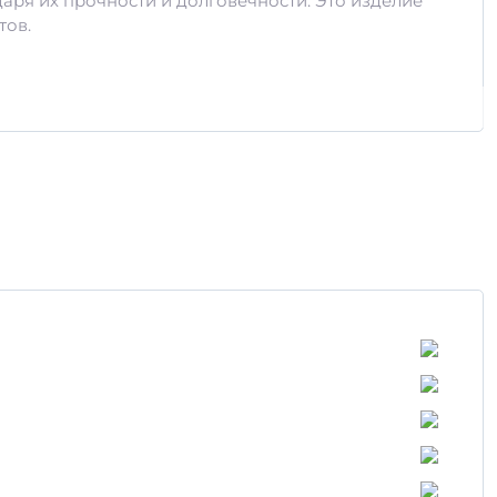
даря их прочности и долговечности. Это изделие
тов.
сокую прочность и устойчивость к различным