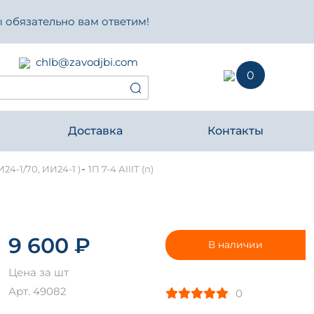
 обязательно вам ответим!
chlb@zavodjbi.com
0
Доставка
Контакты
-
И24-1/70, ИИ24-1 )
1П 7-4 АIIIТ (п)
9 600 ₽
В наличии
Цена за шт
Арт. 49082
0