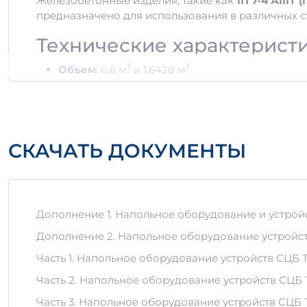
Железобетонные изделия, такие как
1П 7-4 АIIIТ (
предназначено для использования в различных с
Технические характерист
3
3
Объем
: 0,6 м
и 1,6428 м
Класс бетона
: АIII
Вид изделия
: плитное
Материалы и преимущест
СКАЧАТЬ ДОКУМЕНТЫ
Изделие 1П 7-4 АIIIТ (п) изготовлено из качеств
внешним воздействиям. Важно отметить:
Низкий уровень водопоглощения
Высокая морозоустойчивость
Дополнение 1. Напольное оборудование и устройс
Устойчивость к химическим воздействиям
Дополнение 2. Напольное оборудование устройст
Правильное хранение и т
Часть 1. Напольное оборудование устройств СЦБ Т
Для обеспечения долговечности изделия 1П 7-4 АI
Часть 2. Напольное оборудование устройств СЦБ 
Часть 3. Напольное оборудование устройств СЦБ Т
Хранить в сухом и защищенном от воздейств