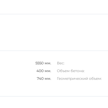
нспортировке.
говечность и надежность вашего строительного проекта
строительству.
5550 мм.
Вес:
400 мм.
Объем бетона:
740 мм.
Геометрический объем: