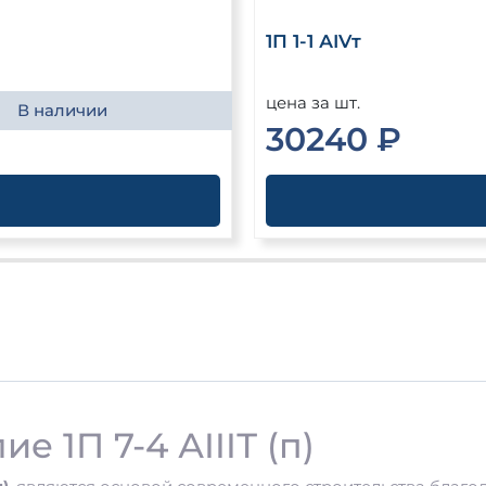
1П 1-1 АIVт
цена за шт.
В наличии
30240 ₽
 1П 7-4 АIIIТ (п)