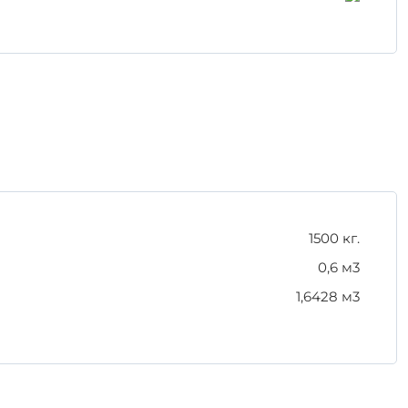
. Выбор железобетонных изделий, таких как 1П 7-
1500 кг.
0,6 м3
1,6428 м3