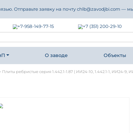
зью. Отправьте заявку на почту chlb@zavodjbi.com — мы
+7-958-149-77-15
+7 (351) 200-29-10
иП
О заводе
Объекты
-
Плиты ребристые серия 1.442.1-1.87 ( ИИ24-10, 1.442.1-1, ИИ24-9, И