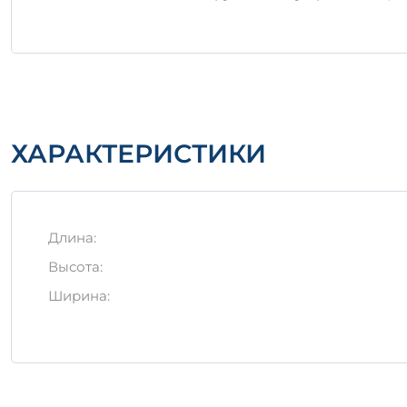
Избегать механических повреждений при тра
Следуя этим рекомендациям, вы гарантируете дол
4 АIIIТ (п), — это шаг к успешному и безопасному 
ХАРАКТЕРИСТИКИ
Длина:
Высота:
Ширина: