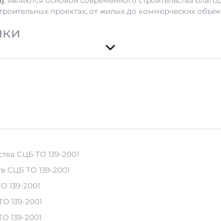
п)
, являются основой современного строительства благо
троительных проектах, от жилых до коммерческих объек
ики
ва
енного бетона и арматуры, которые обеспечивают его вы
тва СЦБ ТО 139-2001
в СЦБ ТО 139-2001
ранспортировка
О 139-2001
IIТ (п) важно соблюдать правила хранения:
ТО 139-2001
О 139-2001
ия атмосферных осадков месте.