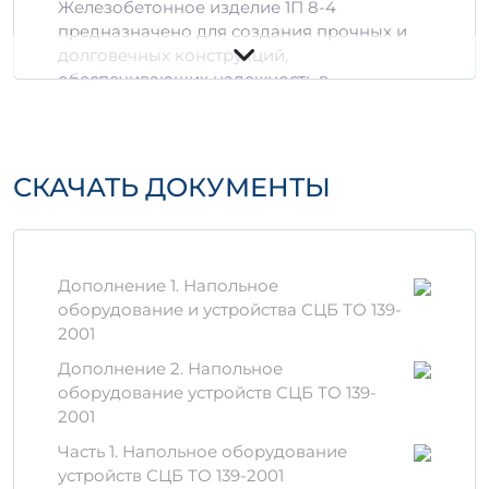
Железобетонное изделие 1П 8-4
предназначено для создания прочных и
долговечных конструкций,
обеспечивающих надежность в
эксплуатации. Его применение характерно
для строительных объектов различной
сложности, включая жилые и
коммерческие здания.
СКАЧАТЬ ДОКУМЕНТЫ
Технические
характеристики
Дополнение 1. Напольное
Объем:
0,55 м³ - 1,4948 м³
оборудование и устройства СЦБ ТО 139-
Марка бетона:
В25 и выше
2001
Устойчивость к воздействию воды:
W6
Дополнение 2. Напольное
Устойчивость к морозу:
F150
оборудование устройств СЦБ ТО 139-
2001
Преимущества изделия 1П
Часть 1. Напольное оборудование
8-4
устройств СЦБ ТО 139-2001