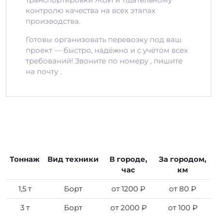
контролю качества на всех этапах
производства.
Готовы организовать перевозку под ваш
проект — быстро, надёжно и с учётом всех
требований! Звоните по номеру , пишите
на почту .
Тоннаж
Вид техники
В городе,
За городом,
час
км
1,5 т
Борт
от 1200 ₽
от 80 ₽
3 т
Борт
от 2000 ₽
от 100 ₽