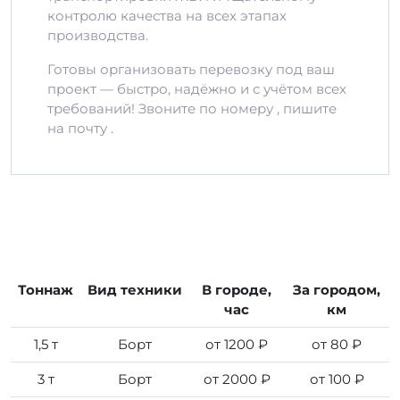
контролю качества на всех этапах
производства.
Готовы организовать перевозку под ваш
проект — быстро, надёжно и с учётом всех
требований! Звоните по номеру , пишите
на почту .
Тоннаж
Вид техники
В городе,
За городом,
час
км
1,5 т
Борт
от 1200 ₽
от 80 ₽
3 т
Борт
от 2000 ₽
от 100 ₽