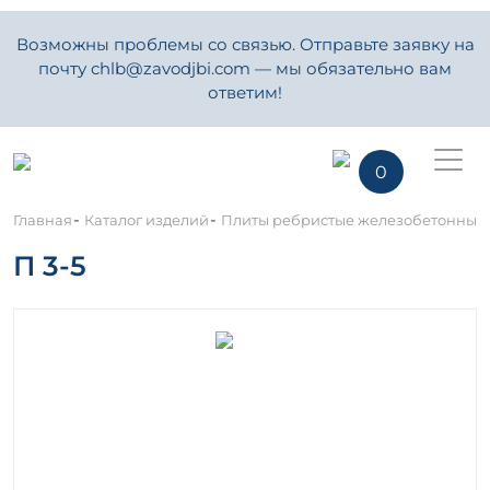
Возможны проблемы со связью. Отправьте заявку на
почту chlb@zavodjbi.com — мы обязательно вам
ответим!
0
-
-
Главная
Каталог изделий
Плиты ребристые железобетонные
П 3-5