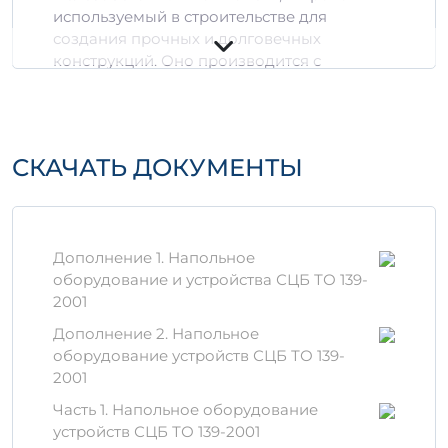
используемый в строительстве для
создания прочных и долговечных
конструкций. Оно производится с
применением современного бетона и
арматуры, что обеспечивает его высокую
прочность и устойчивость к нагрузкам.
СКАЧАТЬ ДОКУМЕНТЫ
Преимущества П 3-5
Высокие механические
характеристики
Устойчивость к воздействию влаги и
Дополнение 1. Напольное
температурным перепадам
оборудование и устройства СЦБ ТО 139-
Долговечность и минимальные
2001
затраты на обслуживание
Дополнение 2. Напольное
Технические
оборудование устройств СЦБ ТО 139-
характеристики
2001
Часть 1. Напольное оборудование
Параметры:
устройств СЦБ ТО 139-2001
3
3