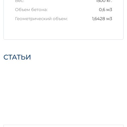
Вес:
1500 кг.
долговечность.
Объем бетона:
0,6 м3
Изделия должны храниться на ровной
Геометрический объем:
1,6428 м3
и уплотненной площадке.
При транспортировке рекомендуется
использовать специальные крепежные
средства, чтобы избежать
механических повреждений.
СТАТЬИ
Заказывая изделие П 3-5, вы получаете
гарантированное качество,
соответствующее самым строгим
стандартам. Это идеальное решение для
ваших строительных проектов.