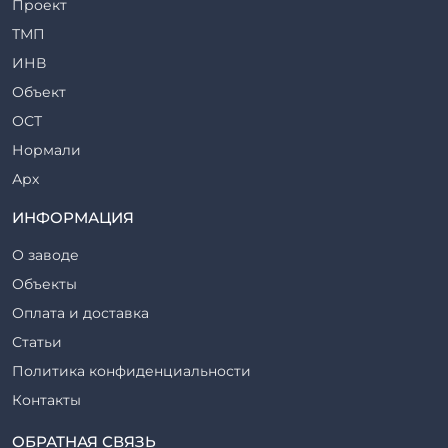
Проект
Ригели железобетонные
ТМП
Сваи железобетонные
ИНВ
Стеновые блоки
Объект
Стойки железобетонные
ОСТ
Столбы железобетонные
Нормали
Закладные детали
Арх
Трубы железобетонные
ТР
ИНФОРМАЦИЯ
Утяжелители железобетонные
ВСП
Фермы железобетонные
О заводе
Серия
Фундаментные блоки
Объекты
ТП
Фундаменты железобетонные
Оплата и доставка
ТПР
Шахты лифтов железобетонные
Статьи
Шифр
Шпалы железобетонные
Политика конфиденциальности
Рабочие чертежи
Элементы благоустройства
Контакты
ВСН
Элементы колодца
ТУ
ОБРАТНАЯ СВЯЗЬ