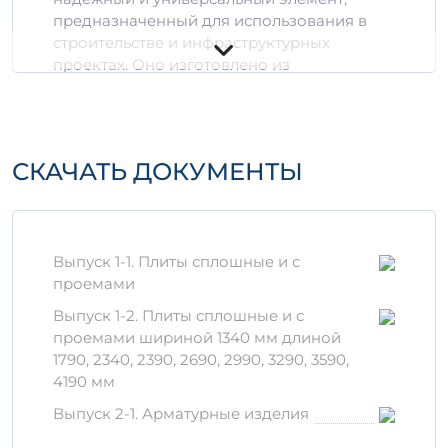
предназначенный для использования в
строительстве и инфраструктурных
проектах. Оно изготовлено из
высококачественного бетона и стальной
арматуры, что обеспечивает прочность и
долговечность в эксплуатации.
СКАЧАТЬ ДОКУМЕНТЫ
Технические
характеристики
Тип изделия:
ПБК 36-13 л
Объем:
0,52 м³, 0,7216 м³
Выпуск 1-1. Плиты сплошные и с
Марка бетона:
B25 и выше
проемами
Класс прочности:
F100
Выпуск 1-2. Плиты сплошные и с
Преимущества
проемами шириной 1340 мм длиной
1790, 2340, 2390, 2690, 2990, 3290, 3590,
Высокая механическая прочность
4190 мм
Устойчивость к воздействию
Выпуск 2-1. Арматурные изделия
агрессивных сред
Низкий уровень водопоглощения