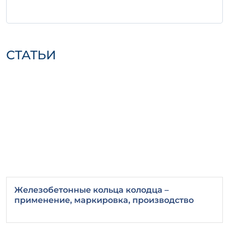
Используйте специальное
оборудование для транспортировки,
чтобы избежать механических
повреждений.
СТАТЬИ
Заключение
Железобетонное изделие ПБК 36-13 л – это
оптимальный выбор для строительства,
обеспечивающий надежность,
долговечность и высокие
эксплуатационные характеристики в
любых условиях.
Железобетонные кольца колодца –
применение, маркировка, производство