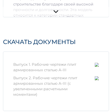
строительстве благодаря своей высокой
прочности и долговечности. Эта модель
относится к категории стандартных
железобетонных изделий и подходит для
использования в самых различных
конструкциях.
СКАЧАТЬ ДОКУМЕНТЫ
Технические
характеристики
Материал:
высококачественный бетон
с добавлением арматуры.
Выпуск 1. Рабочие чертежи плит
Габариты:
соответствует желаемым
армированных сталью А-III
стандартам для проектирования.
Выпуск 2. Рабочие чертежи плит
Марка прочности:
не менее В25 для
армированных сталью А-III (с
обеспечения надежности.
увеличенными расчетными
Преимущества
моментами)
Большая прочность на сжатие и изгиб,
что делает изделие устойчивым к