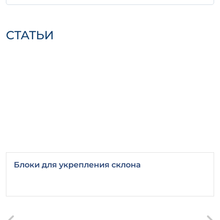
крепления, чтобы предотвратить их
движение.
СТАТЬИ
Следуя приведенным рекомендациям, вы
гарантированно получите
высококачественное железобетонное
изделие Ф 16-12 а, которое прослужит вам
многие годы.
Важно
учитывать, что
соблюдение всех норм и требований
значительно увеличит эффективность
эксплуатации изделия в будущем.
Блоки для укрепления склона