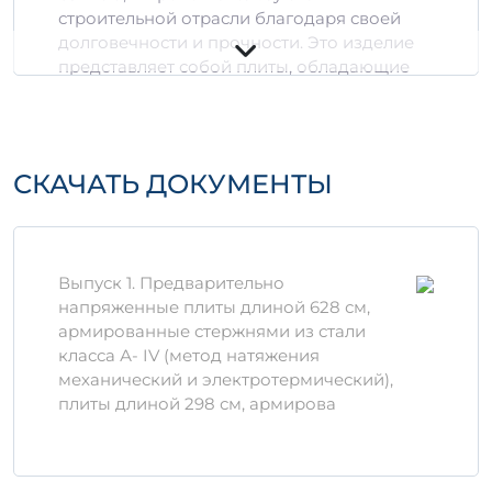
строительной отрасли благодаря своей
долговечности и прочности. Это изделие
представляет собой плиты, обладающие
высокой устойчивостью к механическим
нагрузкам и агрессивным внешним
условиям.
СКАЧАТЬ ДОКУМЕНТЫ
Технические
характеристики
Размеры:
63 см x 12 см
Тип бетона:
Водонепроницаемый
Выпуск 1. Предварительно
Основные материалы:
Цемент,
напряженные плиты длиной 628 см,
заполнители, армирующие элементы
армированные стержнями из стали
класса А- IV (метод натяжения
Преимущества ПЛ 63-12 ла
механический и электротермический),
плиты длиной 298 см, армирова
Высокая прочность на сжатие и изгиб,
что делает изделие надежным для
строительства.
Устойчивость к атмосферным