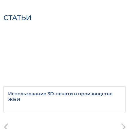
Не забудьте обрабатывать изделия
специальными защитными составами для
увеличения срока службы и повышения
СТАТЬИ
устойчивости к внешним воздействиям.
ПЛ 63-12 ла — идеальный выбор для
вашего строительства, обеспечивающий
надежность и высокое качество.
Использование 3D-печати в производстве
ЖБИ