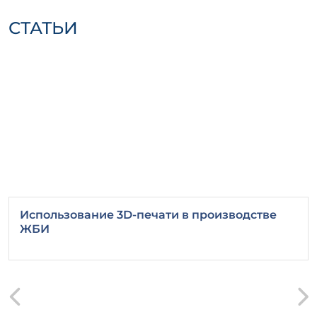
Наличие высококачественного
СТАТЬИ
цемента, который обеспечивает
прочность.
Соотношение компонентов для
достижения необходимых
характеристик.
Хранение и
транспортировка
Важно:
Правильное хранение и
транспортировка изделий имеют
решающее значение для их
долговечности. Храните в защищенном от
Использование 3D-печати в производстве
ЖБИ
влаги месте, избегайте механических
повреждений во время перевозки.
Выбирая ПО 12-25-35 с, вы получаете
надежное и проверенное решение для
любого строительного проекта. Покупка