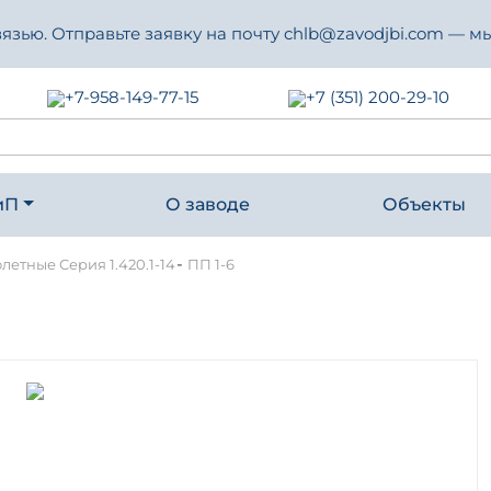
зью. Отправьте заявку на почту chlb@zavodjbi.com — мы
+7-958-149-77-15
+7 (351) 200-29-10
иП
О заводе
Объекты
-
летные Серия 1.420.1-14
ПП 1-6