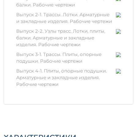
высококачественного бетонного раствора
балки. Рабочие чертежи
с добавлением современных
Выпуск 2-1. Трассы. Лотки. Арматурные
пластификаторов и армирующих
и закладные изделия. Рабочие чертежи
элементов. Это существенно повышает
прочность и стойкость к воздействиям
Выпуск 2-2. Узлы трасс. Лотки, плиты,
внешней среды. Использование
балки. Арматурные и закладные
специальных добавок позволяет увеличить
изделия. Рабочие чертежи
стойкость бетона к морозам и влаге,
Выпуск 3-1. Трассы. Плиты, опорные
обеспечивая долговечную эксплуатацию.
подушки. Рабочие чертежи
Правила хранения и
Выпуск 4-1. Плиты, опорные подушки.
транспортировки
Арматурные и закладные изделия.
Рабочие чертежи
Для предотвращения повреждений
изделия необходимо хранить на ровной
поверхности, защищенной от
неблагоприятных погодных условий.
Рекомендуется использовать поддоны или
прокладки для равномерного
распределения нагрузки. При
транспортировке важна бережная