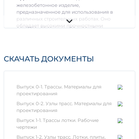
железобетонное изделие,
предназначенное для использования в
различных строительных работах. Оно
обладает высокими прочностными
характеристиками и обеспечивает
долговечность конструкций, что делает его
идеальным выбором для как
гражданского, так и промышленного
СКАЧАТЬ ДОКУМЕНТЫ
строительства.
Технические
характеристики
Выпуск 0-1. Трассы. Материалы для
Размеры:
300 мм х 150 мм х 12-15 мм
проектирования
Объем:
0,53 м³
Выпуск 0-2. Узлы трасс. Материалы для
Тип бетона:
В60
проектирования
Арматура:
классы А-III, А-IV
Выпуск 1-1. Трассы лотки. Рабочие
Материалы
чертежи
Изделие изготавливается из
Выпуск 1-2. Узлы трасс. Лотки, плиты,