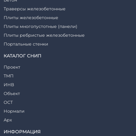
Траверсы железобетонные
Плиты железобетонные
Плиты многопустотные (панели)
Плиты ребристые железобетонные
Портальные стенки
Прогоны железобетонные
КАТАЛОГ СНИП
Рабочие камеры и их элементы
Проект
Ригели железобетонные
ТМП
Сваи железобетонные
ИНВ
Стеновые блоки
Объект
Стойки железобетонные
ОСТ
Столбы железобетонные
Нормали
Закладные детали
Арх
Трубы железобетонные
ТР
ИНФОРМАЦИЯ
Утяжелители железобетонные