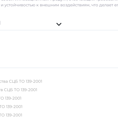
 и устойчивостью к внешним воздействиям, что делает 
и
водителя.
ированный стальным каркасом.
ния ИЖ 8-5,2*
ванных стальных конструкций, изделие выдерживает б
чивает изделие длительным сроком службы.
тва СЦБ ТО 139-2001
ериалы защищают изделие от негативных воздействий
в СЦБ ТО 139-2001
О 139-2001
качественный бетон марки М200 и выше, а также стальна
ТО 139-2001
зделия на протяжении многих лет эксплуатации.
О 139-2001