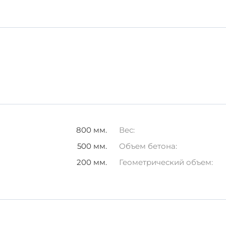
ранспортировка
лия необходимо соблюдать определенные условия хране
влаги и прямых солнечных лучей.
ремещении и укладке.
 долговечность ваших строительных проектов. Выбирайте
800 мм.
Вес:
500 мм.
Объем бетона:
200 мм.
Геометрический объем: