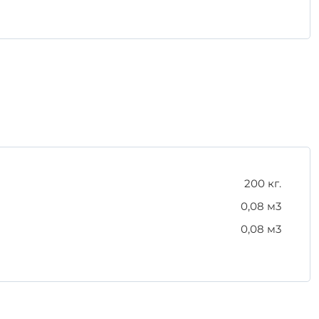
ния и транспортировки:
 качество и уверенность в каждом элементе
200 кг.
0,08 м3
0,08 м3