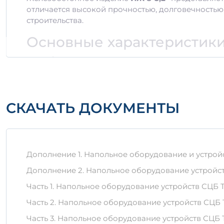
отличается высокой прочностью, долговечностью
строительства.
Основные характеристик
Объем: 0,08 м3
Размеры: Точные размеры уточняйте у произ
Материалы: Высококачественный бетон, арм
Преимущества использова
СКАЧАТЬ ДОКУМЕНТЫ
Изделие обладает рядом важных преимуществ:
Прочность:
Благодаря использованию армиро
Долговечность:
Бетон высокой марки обеспе
Дополнение 1. Напольное оборудование и устройс
Устойчивость к коррозии:
Используемые мат
Дополнение 2. Напольное оборудование устройст
Материалы
Часть 1. Напольное оборудование устройств СЦБ Т
Для производства ИЖ 8-5,2* используется высоко
Часть 2. Напольное оборудование устройств СЦБ 
обеспечивает высокую прочность и надежность и
Часть 3. Напольное оборудование устройств СЦБ Т