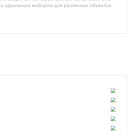
его идеальным выбором для различных объектов
ольшие нагрузки.
 окружающей среды.
я арматура, соответствующая ГОСТ. Это