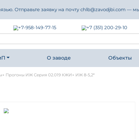
зью. Отправьте заявку на почту chlb@zavodjbi.com — мы
+7-958-149-77-15
+7 (351) 200-29-10
иП
О заводе
Объекты
-
-
ы
Прогоны ИЖ Серия 02.019 КЖИ
ИЖ 8-5,2*