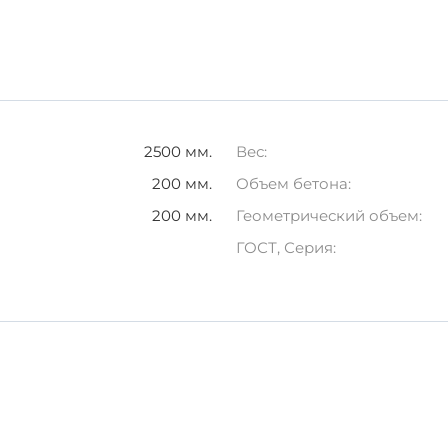
елия необходимо соблюдать условия хранения:
те
емператур
 с помощью специального оборудования, что предотвра
2500 мм.
Вес:
25-2
200 мм.
Объем бетона:
м преимуществ:
200 мм.
Геометрический объем:
ГОСТ, Серия:
м воздействием