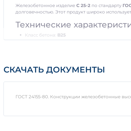
Железобетонное изделие
С 25-2
по стандарту
ГОС
долговечностью. Этот продукт широко используе
Технические характерист
Класс бетона:
B25
Марка прочности на сжатие:
25 МПа
Размеры:
Длина/Ширина/Высота
Вес:
зависит от габаритов
Важно:
Примерная плотность изделия составляе
СКАЧАТЬ ДОКУМЕНТЫ
Материалы производства
Изготовление железобетона С 25-2 осуществляет
ГОСТ 24155-80. Конструкции железобетонные выс
Цемент класса не ниже М400
Заполнители: песок, гравий
Добавки для повышения эксплуатационных х
Хранение и транспортиро