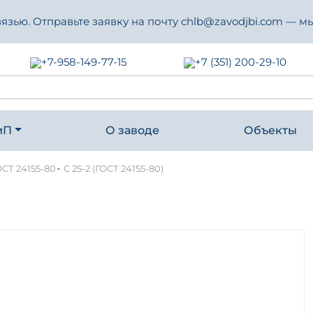
зью. Отправьте заявку на почту chlb@zavodjbi.com — мы
+7-958-149-77-15
+7 (351) 200-29-10
иП
О заводе
Объекты
-
СТ 24155-80
С 25-2 (ГОСТ 24155-80)