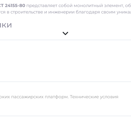
Т 24155-80
представляет собой монолитный элемент, о
тся в строительстве и инженерии благодаря своим уника
ики
т
2200 кг/м³
, что обеспечивает его устойчивость к нагру
ся из высококачественных компонентов:
оких пассажирских платформ. Технические условия
арактеристик
вка