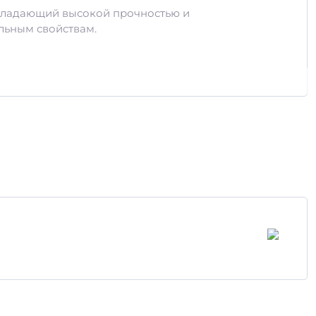
бладающий высокой прочностью и
льным свойствам.
зкам и долговечность эксплуатации.