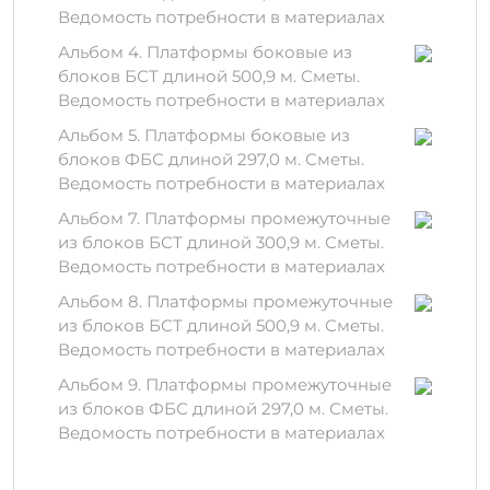
Высокая прочность и надежность, что
Ведомость потребности в материалах
делает изделие идеальным для
использования в различных условиях.
Альбом 4. Платформы боковые из
Долговечность: СОР не подвержен
блоков БСТ длиной 500,9 м. Сметы.
гниению и воздействию насекомых.
Ведомость потребности в материалах
Устойчивость к низким и высоким
Альбом 5. Платформы боковые из
температурам.
блоков ФБС длиной 297,0 м. Сметы.
Ведомость потребности в материалах
Материалы производства
Альбом 7. Платформы промежуточные
Для производства СОР (ТПР 501-07-5.84)
из блоков БСТ длиной 300,9 м. Сметы.
используются только высококачественные
Ведомость потребности в материалах
компоненты:
Альбом 8. Платформы промежуточные
Цемент — обеспечивает прочность.
из блоков БСТ длиной 500,9 м. Сметы.
Песок — придает необходимую
Ведомость потребности в материалах
консистенцию.
Альбом 9. Платформы промежуточные
Щебень — увеличивает устойчивость к
из блоков ФБС длиной 297,0 м. Сметы.
механическим нагрузкам.
Ведомость потребности в материалах
Правила хранения и
транспортировки