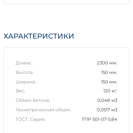
Важно!
Соблюдение правил хранения и
транспортировки является ключевым для
обеспечения долговечности изделия.
Рекомендуется:
ХАРАКТЕРИСТИКИ
Хранить в защищенном от влаги месте.
Избегать резких ударов и падений при
транспортировке.
Длина:
2300 мм.
Выбирая СОР (ТПР 501-07-5.84), вы
гарантируете себе надежное решение для
Высота:
150 мм.
вашего строительного проекта,
Ширина:
150 мм.
соответствующее самым высоким
Вес:
120 кг.
стандартам качества.
Объем бетона:
0,048 м3
Геометрический объем:
0,0517 м3
ГОСТ, Серия:
ТПР 501-07-5.84