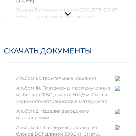
Железобетонное изделие СОР (ТПР 501-07-
5.84) — это высококачественный
строительный элемент, который
используется в различных строительных
проектах благодаря своей прочности и
долговечности. Изготавливается из бетона
СКАЧАТЬ ДОКУМЕНТЫ
и арматуры, что обеспечивает надежность
и устойчивость к внешним воздействиям.
Технические
характеристики
Альбом 1. Строительные решения
Объем:
0,048 м³ / 0,0517 м³
Альбом 10. Платформы промежуточные
Класс бетона:
B25 и выше
из блоков ФБС длиной 504,9 м. Сметы.
Марка стали:
A500
Ведомость потребности в материалах
Устойчивость к химическим
Альбом 2. Изделия заводского
воздействиям:
да
изготовления
Преимущества
Альбом 3. Платформы боковые из
блоков БСТ длиной 300,9 м. Сметы.