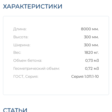
Необходимо обеспечить надежную
ХАРАКТЕРИСТИКИ
фиксацию, чтобы избежать повреждений
при перемещении.
Заключение
Длина:
8000 мм.
Железобетонное изделие
С 80-30 Нсв6
—
это оптимальное решение для вашего
Высота:
300 мм.
строительного проекта, способствующее
Ширина:
300 мм.
созданию прочной и надежной основы
для конструкций, рассчитанных на
Вес:
1820 кг.
длительный срок эксплуатации.
Объем бетона:
0,73 м3
Геометрический объем:
0,72 м3
ГОСТ, Серия:
Серия 1.011.1-10
СТАТЬИ