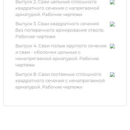
Преимущества
Выпуск 2. Сваи цельные сплошного
квадратного сечения с напрягаемой
использования
арматурой. Рабочие чертежи
Высокая
прочность
и
долговечность
;
Выпуск 3. Сваи квадратного сечения
Устойчивость к негативным внешним
без поперечного армирования ствола.
факторам;
Рабочие чертежи
Экономия времени и средств при
эксплуатации.
Выпуск 4. Сваи полые круглого сечения
и сваи - оболочки цельные с
Правила хранения и
ненапрягаемой арматурой. Рабочие
транспортировки
чертежи
Выпуск 8. Сваи составные сплошного
Важно:
для сохранения свойств изделия
квадратного сечения с ненапрягаемой
оно должно храниться в защищенном от
арматурой. Рабочие чертежи
осадков и прямых солнечных лучей месте.
Рекомендуется укладывать его на ровную
поверхность, чтобы избежать деформации.
Транспортировка
С 80-30 Нсв6
должна
осуществляться с использованием
специализированного оборудования.