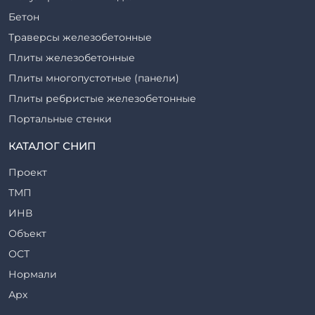
Бетон
Траверсы железобетонные
Плиты железобетонные
Плиты многопустотные (панели)
Плиты ребристые железобетонные
Портальные стенки
Прогоны железобетонные
КАТАЛОГ СНИП
Рабочие камеры и их элементы
Проект
Ригели железобетонные
ТМП
Сваи железобетонные
ИНВ
Стеновые блоки
Объект
Стойки железобетонные
ОСТ
Столбы железобетонные
Нормали
Закладные детали
Арх
Трубы железобетонные
ТР