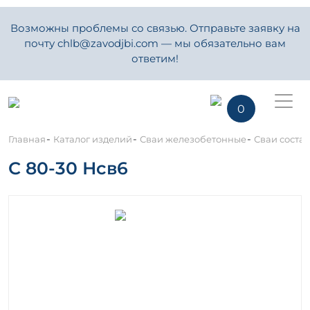
Возможны проблемы со связью. Отправьте заявку на
почту chlb@zavodjbi.com — мы обязательно вам
ответим!
0
-
-
-
Главная
Каталог изделий
Сваи железобетонные
Сваи состав
С 80-30 Нсв6