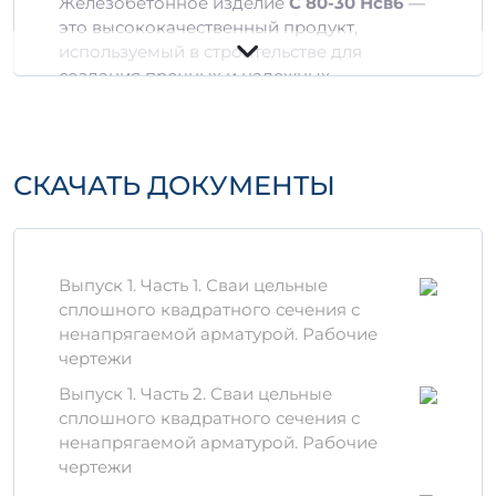
Железобетонное изделие
С 80-30 Нсв6
—
это высококачественный продукт,
используемый в строительстве для
создания прочных и надежных
конструкций. Данное изделие
изготавливается из современных
материалов, таких как цемент, песок,
щебень и специальные добавки, что
СКАЧАТЬ ДОКУМЕНТЫ
обеспечивает отличные эксплуатационные
характеристики.
Технические
Выпуск 1. Часть 1. Сваи цельные
характеристики
сплошного квадратного сечения с
ненапрягаемой арматурой. Рабочие
Марка бетона:
Б40 (с прочностью на
чертежи
сжатие 40 МПа)
Размеры:
80 см х 30 см
Выпуск 1. Часть 2. Сваи цельные
Класс на сжатие:
C25/30
сплошного квадратного сечения с
Морозостойкость:
F100
ненапрягаемой арматурой. Рабочие
Водоизоляция:
W8
чертежи