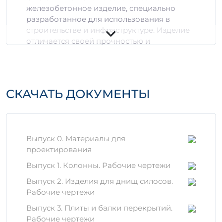
железобетонное изделие, специально
разработанное для использования в
строительстве и инфраструктуре. Изделие
отличается своей прочностью и
долговечностью, что делает его надежным
выбором для различных строительных
проектов.
СКАЧАТЬ ДОКУМЕНТЫ
Технические
характеристики
3
Объем:
1,52 м
Масса:
12,0558 т
Выпуск 0. Материалы для
проектирования
Материалы и технологии
Выпуск 1. Колонны. Рабочие чертежи
Изделие СБО 3-1 А-1-3 производится из
Выпуск 2. Изделия для днищ силосов.
качественного бетона, соответствующего
Рабочие чертежи
современным стандартам. При
производстве используются:
Выпуск 3. Плиты и балки перекрытий.
Рабочие чертежи