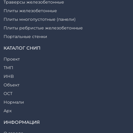
Траверсы железобетонные
Плиты железобетонные
Плиты многопустотные (панели)
Плиты ребристые железобетонные
Портальные стенки
Прогоны железобетонные
КАТАЛОГ СНИП
Рабочие камеры и их элементы
Проект
Ригели железобетонные
ТМП
Сваи железобетонные
ИНВ
Стеновые блоки
Объект
Стойки железобетонные
ОСТ
Столбы железобетонные
Нормали
Закладные детали
Арх
Трубы железобетонные
ТР
ИНФОРМАЦИЯ
Утяжелители железобетонные
ВСП
Фермы железобетонные