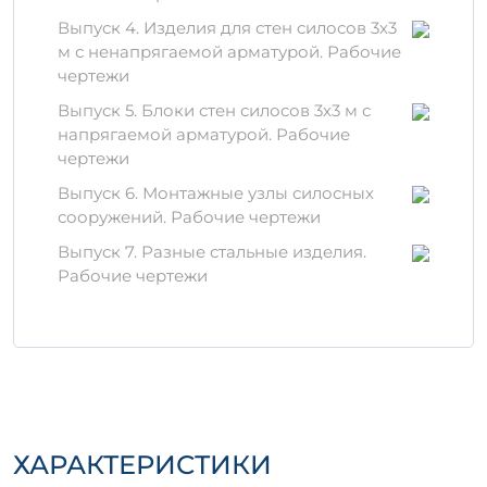
Цемент высоких марок
Песок, прошедший качественную
Выпуск 4. Изделия для стен силосов 3х3
сортировку
м с ненапрягаемой арматурой. Рабочие
Гравийный заполнитель
чертежи
Выпуск 5. Блоки стен силосов 3х3 м с
Эти компоненты обеспечивают высокую
напрягаемой арматурой. Рабочие
прочность и устойчивость к внешним
чертежи
воздействиям.
Важно
, что в процессе
производства используются передовые
Выпуск 6. Монтажные узлы силосных
технологии, что гарантирует надежность и
сооружений. Рабочие чертежи
долговечность изделия.
Выпуск 7. Разные стальные изделия.
Условия хранения и
Рабочие чертежи
транспортировки
Для сохранения качеств товара
необходимо соблюдать правильные
условия хранения:
Избегать воздействия прямых
ХАРАКТЕРИСТИКИ
солнечных лучей.
Хранить в сухом месте на ровной