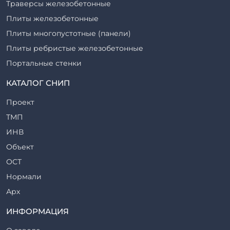
Траверсы железобетонные
Плиты железобетонные
Плиты многопустотные (панели)
Плиты ребристые железобетонные
Портальные стенки
Прогоны железобетонные
КАТАЛОГ СНИП
Рабочие камеры и их элементы
Проект
Ригели железобетонные
ТМП
Сваи железобетонные
ИНВ
Стеновые блоки
Объект
Стойки железобетонные
ОСТ
Столбы железобетонные
Нормали
Закладные детали
Арх
Трубы железобетонные
ТР
ИНФОРМАЦИЯ
Утяжелители железобетонные
ВСП
Фермы железобетонные