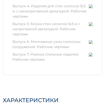
Высокая прочность:
Обеспечивает
безопасность конструкций и защищает
Выпуск 4. Изделия для стен силосов 3х3
от механических повреждений.
м с ненапрягаемой арматурой. Рабочие
чертежи
Материалы и технологии
Выпуск 5. Блоки стен силосов 3х3 м с
производства
напрягаемой арматурой. Рабочие
чертежи
Изделие производится из цемента
различных марок, заполнителей и
Выпуск 6. Монтажные узлы силосных
арматуры, что гарантирует его высокие
сооружений. Рабочие чертежи
эксплуатационные характеристики.
Выпуск 7. Разные стальные изделия.
Процесс формирования компонентов
Рабочие чертежи
происходит с использованием
современного оборудования, что
позволяет поддерживать строгий контроль
качества на каждом этапе производства.
Правила хранения и
транспортировки
ХАРАКТЕРИСТИКИ
Важно:
Хранить изделия необходимо в
месте, защищенном от атмосферных