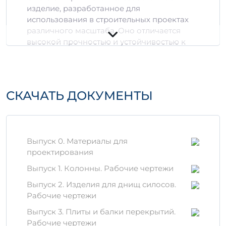
изделие, разработанное для
использования в строительных проектах
различного масштаба. Оно отличается
высокой прочностью и устойчивостью к
внешним воздействиям, что делает его
идеальным выбором для подземных работ
и возведения зданий.
СКАЧАТЬ ДОКУМЕНТЫ
Преимущества СБО 3-3-1
ВрII
Долговечность:
Изготавливается из
качественного бетона с добавлением
Выпуск 0. Материалы для
специальных компонентов, что
проектирования
обеспечивает надежность и срок
Выпуск 1. Колонны. Рабочие чертежи
службы изделия.
Устойчивость к химическим
Выпуск 2. Изделия для днищ силосов.
воздействиям:
Идеально подходит
Рабочие чертежи
для эксплуатации в условиях
Выпуск 3. Плиты и балки перекрытий.
химически агрессивной среды.
Рабочие чертежи