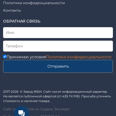
Шпалы железобетонные
Политика конфиденциальности
Рабочие чертежи
Элементы благоустройства
Контакты
ВСН
Элементы колодца
ТУ
ОБРАТНАЯ СВЯЗЬ
Трубы асбоцементные
Альбом
Приставки железобетонные (пасынки) Серия 3.407-57 и
ГОСТ
ГОСТ 14295-75
Лестничные марши
Автопавильоны
Принимаю условия
Политики конфиденциальности
Анкера железобетонные
Отправить
Балки железобетонные
Блоки железобетонные
Диафрагмы жесткости железобетонные
Звенья железобетонные
2017-2026 © Завод ЖБИ. Сайт носит информационный характер.
Кабины санитарно-технические
Не является публичной офертой (ст.435 ГК РФ). Просьба уточнять
стоимость и наличие товара.
Капители колонн
Сайт разработан в студии Эксперт
Козырьки входов для общественных зданий