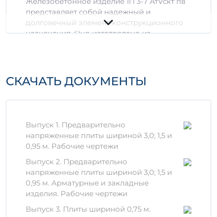
Железобетонное изделие 1П 3-7 АтVскт пв
представляет собой надежный и
долговечный элемент конструкционного
назначения. Оно изготовлено из
высококачественного бетона, что
обеспечивает отличную прочность и
устойчивость к внешним воздействиям.
СКАЧАТЬ ДОКУМЕНТЫ
Материалы и технологии
Важно:
При производстве данного
изделия используются только
проверенные материалы, что гарантирует
Выпуск 1. Предварительно
его долговечность и надежность. В
напряженные плиты шириной 3,0; 1,5 и
качестве составляющих применяются:
0,95 м. Рабочие чертежи
Выпуск 2. Предварительно
Цемент классического высшего сорта;
напряженные плиты шириной 3,0; 1,5 и
Водонепроницаемые добавки для
0,95 м. Арматурные и закладные
повышения устойчивости к влаге;
изделия. Рабочие чертежи
Инициаторы прочности, которые
ускоряют процесс схватывания.
Выпуск 3. Плиты шириной 0,75 м.