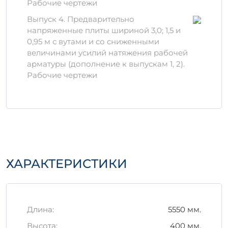
Рабочие чертежи
Преимущества изделия 1П
Выпуск 4. Предварительно
3-7 АтVскт пв
напряженные плиты шириной 3,0; 1,5 и
Высокая прочность на сжатие.
0,95 м с вутами и со сниженными
Устойчивость к изменению
величинами усилий натяжения рабочей
температур.
арматуры (дополнение к выпускам 1, 2).
Долговечность эксплуатации при
Рабочие чертежи
соблюдении рекомендованных
условий.
Правильное хранение и
транспортировка
Для максимальной сохранности изделия
необходимо соблюдать условия хранения:
ХАРАКТЕРИСТИКИ
Хранить в помещении или под
навесом, чтобы избежать воздействия
атмосферных осадков;
Длина:
5550 мм.
Предотвращать физические
повреждения изделия во время
Высота:
400 мм.