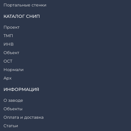
Портальные стенки
Прогоны железобетонные
КАТАЛОГ СНИП
Рабочие камеры и их элементы
Проект
Ригели железобетонные
ТМП
Сваи железобетонные
ИНВ
Стеновые блоки
Объект
Стойки железобетонные
ОСТ
Столбы железобетонные
Нормали
Закладные детали
Арх
Трубы железобетонные
ТР
ИНФОРМАЦИЯ
Утяжелители железобетонные
ВСП
Фермы железобетонные
О заводе
Серия
Фундаментные блоки
Объекты
ТП
Фундаменты железобетонные
Оплата и доставка
ТПР
Шахты лифтов железобетонные
Статьи
Шифр