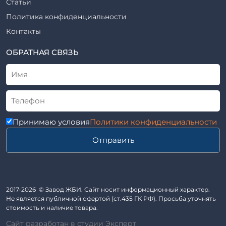
Статьи
Шифр
Шпалы железобетонные
Политика конфиденциальности
Рабочие чертежи
Элементы благоустройства
Контакты
ВСН
Элементы колодца
ТУ
ОБРАТНАЯ СВЯЗЬ
Трубы асбоцементные
Альбом
Приставки железобетонные (пасынки) Серия 3.407-57 и
ГОСТ
ГОСТ 14295-75
Лестничные марши
Автопавильоны
Принимаю условия
Политики конфиденциальности
Анкера железобетонные
Отправить
Балки железобетонные
Блоки железобетонные
Диафрагмы жесткости железобетонные
Звенья железобетонные
2017-2026 © Завод ЖБИ. Сайт носит информационный характер.
Кабины санитарно-технические
Не является публичной офертой (ст.435 ГК РФ). Просьба уточнять
стоимость и наличие товара.
Капители колонн
Сайт разработан в студии Эксперт