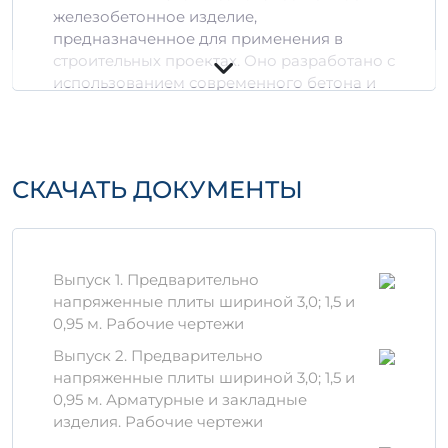
железобетонное изделие,
предназначенное для применения в
строительных проектах. Оно разработано с
использованием современного бетона и
арматуры, что гарантирует его прочность и
долговечность. Основные характеристики
изделия включают:
СКАЧАТЬ ДОКУМЕНТЫ
Объем:
0,85 м³ и 2,9997 м³
Марка бетона:
АтVIт, что обеспечивает
отличные эксплуатационные свойства
при различных климатических
условиях.
Выпуск 1. Предварительно
Устойчивость к атмосферным
напряженные плиты шириной 3,0; 1,5 и
воздействиям:
изделие обладает
0,95 м. Рабочие чертежи
высокой степенью защиты от
Выпуск 2. Предварительно
коррозии и других разрушительных
напряженные плиты шириной 3,0; 1,5 и
факторов.
0,95 м. Арматурные и закладные
Материалы
изделия. Рабочие чертежи