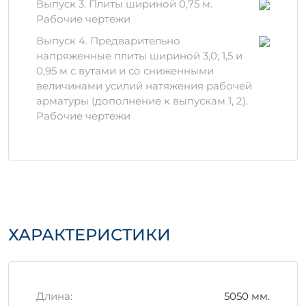
Выпуск 3. Плиты шириной 0,75 м.
Изготавливается из качественного
Рабочие чертежи
цемента, заполнителей и добавок, что
позволяет добиться необходимых свойств
Выпуск 4. Предварительно
и прочности. Важно учитывать, что
напряженные плиты шириной 3,0; 1,5 и
применяемые материалы должны
0,95 м с вутами и со сниженными
соответствовать современным стандартам
величинами усилий натяжения рабочей
и технологиям.
арматуры (дополнение к выпускам 1, 2).
Рабочие чертежи
Хранение и
транспортировка
Для обеспечения долговечности изделия
крайне важно соблюдать правила
хранения и транспортировки:
Хранить в вертикальном положении с
ХАРАКТЕРИСТИКИ
поддержкой, чтобы избежать
деформации.
Транспортировать с использованием
специализированной техники для
Длина:
5050 мм.
предотвращения повреждений.