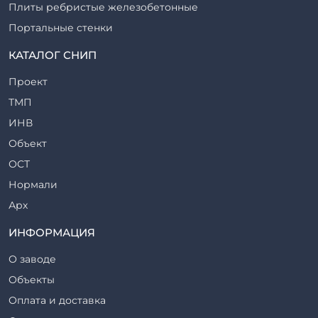
Плиты ребристые железобетонные
Портальные стенки
Прогоны железобетонные
КАТАЛОГ СНИП
Рабочие камеры и их элементы
Проект
Ригели железобетонные
ТМП
Сваи железобетонные
ИНВ
Стеновые блоки
Объект
Стойки железобетонные
ОСТ
Столбы железобетонные
Нормали
Закладные детали
Арх
Трубы железобетонные
ТР
ИНФОРМАЦИЯ
Утяжелители железобетонные
ВСП
Фермы железобетонные
О заводе
Серия
Фундаментные блоки
Объекты
ТП
Фундаменты железобетонные
Оплата и доставка
ТПР
Шахты лифтов железобетонные