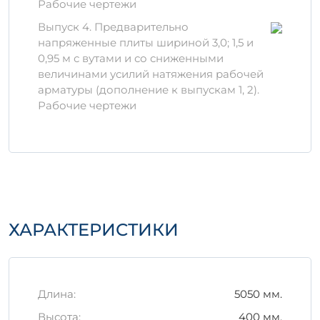
Преимущества изделия
Рабочие чертежи
Выпуск 4. Предварительно
Устойчивость к коррозии и
напряженные плиты шириной 3,0; 1,5 и
воздействию различных химических
0,95 м с вутами и со сниженными
веществ.
величинами усилий натяжения рабочей
Минимальное водопоглощение, что
арматуры (дополнение к выпускам 1, 2).
предотвращает разрушение
Рабочие чертежи
материала.
Долговечность в эксплуатации, что
снижает затраты на обслуживание и
замену.
Правила хранения и
транспортировки
ХАРАКТЕРИСТИКИ
Для сохранения всех качеств изделия
1П 4-
1 АтVт в
очень важно соблюдать правила
хранения и транспортировки:
Храните в сухом, защищенном от
Длина:
5050 мм.
непогоды месте.
Используйте специальные поддоны
Высота:
400 мм.