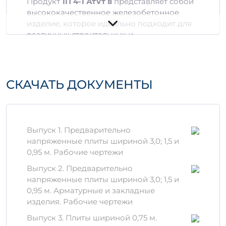
Продукт
1П 4-1 АтVт в
представляет собой
высококачественное железобетонное
изделие, которое идеально подходит для
различных строительных и
инфраструктурных проектов. Это изделие
сочетает в себе прочность, долговечность
и устойчивость к неблагоприятным
внешним условиям.
СКАЧАТЬ ДОКУМЕНТЫ
Технические
характеристики
3
3
Выпуск 1. Предварительно
Объем:
0,85 м
и 2,9997 м
напряженные плиты шириной 3,0; 1,5 и
Материалы:
Используются только
0,95 м. Рабочие чертежи
сертифицированные компоненты, что
обеспечивает высокую прочность и
Выпуск 2. Предварительно
надежность.
напряженные плиты шириной 3,0; 1,5 и
Стандарт:
Изделие соответствует
0,95 м. Арматурные и закладные
современным стандартам качества и
изделия. Рабочие чертежи
безопасности.
Выпуск 3. Плиты шириной 0,75 м.