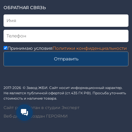
Элементы колодца
ТУ
ОБРАТНАЯ СВЯЗЬ
Трубы асбоцементные
Альбом
Приставки железобетонные (пасынки) Серия 3.407-57 и
ГОСТ
ГОСТ 14295-75
Лестничные марши
Автопавильоны
Принимаю условия
Политики конфиденциальности
Анкера железобетонные
Отправить
Балки железобетонные
Блоки железобетонные
Диафрагмы жесткости железобетонные
Звенья железобетонные
2017-2026 © Завод ЖБИ. Сайт носит информационный характер.
Кабины санитарно-технические
Не является публичной офертой (ст.435 ГК РФ). Просьба уточнять
стоимость и наличие товара.
Капители колонн
Сайт разработан в студии Эксперт
Козырьки входов для общественных зданий
Веб-дизайн создан ГЕРОЯМИ
Колонны железобетонные
Комплект гаража