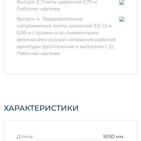
Добавки
: В состав бетона входят
Выпуск 3. Плиты шириной 0,75 м.
специальные добавки, которые
Рабочие чертежи
повышают его устойчивость к
Выпуск 4. Предварительно
неблагоприятным атмосферным
напряженные плиты шириной 3,0; 1,5 и
условиям.
0,95 м с вутами и со сниженными
величинами усилий натяжения рабочей
Преимущества 1П 4-6 АтVIт
арматуры (дополнение к выпускам 1, 2).
в
Рабочие чертежи
Это изделие обладает рядом
конкурентных преимуществ:
Высокая прочность на сжатие.
Устойчивость к воздействию
различных агрессивных веществ.
Долговечность эксплуатации, что
ХАРАКТЕРИСТИКИ
снижает затраты на замену и ремонт.
Правила хранения и
транспортировки
Длина:
5050 мм.
Важно
: Правильное хранение и