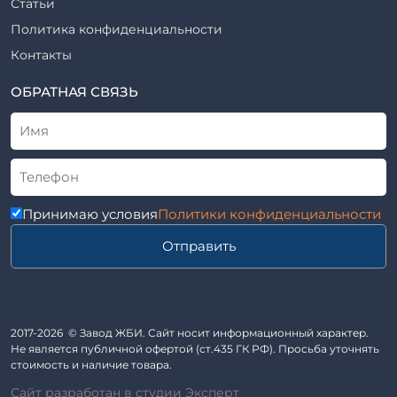
Статьи
Шифр
Шпалы железобетонные
Политика конфиденциальности
Рабочие чертежи
Элементы благоустройства
Контакты
ВСН
Элементы колодца
ТУ
ОБРАТНАЯ СВЯЗЬ
Трубы асбоцементные
Альбом
Приставки железобетонные (пасынки) Серия 3.407-57 и
ГОСТ
ГОСТ 14295-75
Лестничные марши
Автопавильоны
Принимаю условия
Политики конфиденциальности
Анкера железобетонные
Отправить
Балки железобетонные
Блоки железобетонные
Диафрагмы жесткости железобетонные
Звенья железобетонные
2017-2026 © Завод ЖБИ. Сайт носит информационный характер.
Кабины санитарно-технические
Не является публичной офертой (ст.435 ГК РФ). Просьба уточнять
стоимость и наличие товара.
Капители колонн
Сайт разработан в студии Эксперт