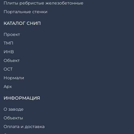
Плиты ребристые железобетонные
Портальные стенки
Прогоны железобетонные
КАТАЛОГ СНИП
Рабочие камеры и их элементы
Проект
Ригели железобетонные
ТМП
Сваи железобетонные
ИНВ
Стеновые блоки
Объект
Стойки железобетонные
ОСТ
Столбы железобетонные
Нормали
Закладные детали
Арх
Трубы железобетонные
ТР
ИНФОРМАЦИЯ
Утяжелители железобетонные
ВСП
Фермы железобетонные
О заводе
Серия
Фундаментные блоки
Объекты
ТП
Фундаменты железобетонные
Оплата и доставка
ТПР
Шахты лифтов железобетонные