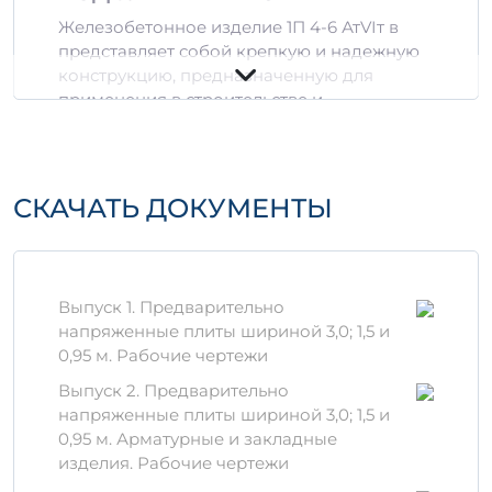
Железобетонное изделие 1П 4-6 АтVIт в
представляет собой крепкую и надежную
конструкцию, предназначенную для
применения в строительстве и
инфраструктуре. Это изделие отличается
высоким качеством, благодаря
использованию современных технологий
и материалов в производстве.
СКАЧАТЬ ДОКУМЕНТЫ
Материалы и технологии
Цемент
: Используется
высококачественный цемент, который
Выпуск 1. Предварительно
обеспечивает прочность и
напряженные плиты шириной 3,0; 1,5 и
долговечность изделия.
0,95 м. Рабочие чертежи
Заполнители
: В производстве
Выпуск 2. Предварительно
применяются различные виды
напряженные плиты шириной 3,0; 1,5 и
заполнителей, что позволяет добиться
0,95 м. Арматурные и закладные
необходимых эксплуатационных
изделия. Рабочие чертежи
характеристик.