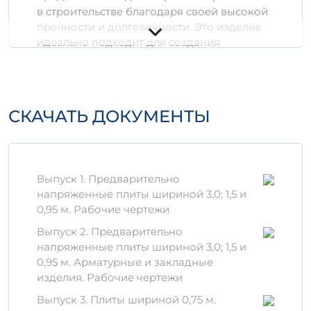
в строительстве благодаря своей высокой
прочности и долговечности. Это изделие
идеально подходит для создания
различных конструкций, таких как
фундаменты, стеновые панели и
перегородки.
СКАЧАТЬ ДОКУМЕНТЫ
Технические параметры
Материалы:
Изделие производится из
высококачественного бетона с
добавлением арматуры, что
Выпуск 1. Предварительно
значительно увеличивает его
напряженные плиты шириной 3,0; 1,5 и
прочность.
0,95 м. Рабочие чертежи
Размеры:
стандартные размеры
изделия обеспечивают легкость в
Выпуск 2. Предварительно
обращении и установке.
напряженные плиты шириной 3,0; 1,5 и
Технология производства:
0,95 м. Арматурные и закладные
Используемые современные
изделия. Рабочие чертежи
технологии позволяют достичь
Выпуск 3. Плиты шириной 0,75 м.
высокой степени однородности и