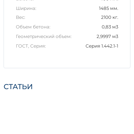
Изделия должны быть уложены на
ровной поверхности, с
Ширина:
1485 мм.
использованием прокладок для
Вес:
2100 кг.
равномерного распределения
Объем бетона:
0,83 м3
нагрузки.
При транспортировке избегать резких
Геометрический объем:
2,9997 м3
ударов и ускорений, чтобы
ГОСТ, Серия:
Серия 1.442.1-1
предотвратить повреждения.
Важно:
Перед использованием
рекомендуется проверить изделие на
наличие дефектов и соответствие
строительным нормам.
СТАТЬИ
Железобетонное изделие 1П 4-6 АтVскт п —
это идеальное решение для современного
строительства, которое обеспечивает
высокое качество и надежность!