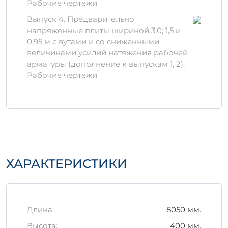
Рабочие чертежи
прочности бетона.
Выпуск 4. Предварительно
Преимущества
напряженные плиты шириной 3,0; 1,5 и
0,95 м с вутами и со сниженными
Высокая устойчивость к агрессивным
величинами усилий натяжения рабочей
средам.
арматуры (дополнение к выпускам 1, 2).
Долговечность и надежность в
Рабочие чертежи
эксплуатации.
Отличные тепло- и
звукоизоляционные свойства.
Правила хранения и
транспортировки
Для обеспечения сохранности изделия
ХАРАКТЕРИСТИКИ
важно соблюдать следующие
рекомендации:
Хранить в защищенном от осадков
месте, чтобы предотвратить потери
Длина:
5050 мм.
прочности.
Высота:
400 мм.