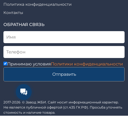
Шпалы железобетонные
Политика конфиденциальности
Рабочие чертежи
Элементы благоустройства
Контакты
ВСН
Элементы колодца
ТУ
ОБРАТНАЯ СВЯЗЬ
Трубы асбоцементные
Альбом
Приставки железобетонные (пасынки) Серия 3.407-57 и
ГОСТ
ГОСТ 14295-75
Лестничные марши
Автопавильоны
Принимаю условия
Политики конфиденциальности
Анкера железобетонные
Отправить
Балки железобетонные
Блоки железобетонные
Диафрагмы жесткости железобетонные
Звенья железобетонные
2017-2026 © Завод ЖБИ. Сайт носит информационный характер.
Кабины санитарно-технические
Не является публичной офертой (ст.435 ГК РФ). Просьба уточнять
стоимость и наличие товара.
Капители колонн
Сайт разработан в студии Эксперт
Козырьки входов для общественных зданий