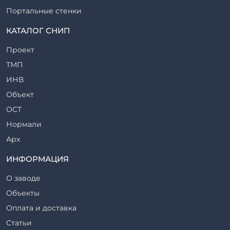
Портальные стенки
Прогоны железобетонные
КАТАЛОГ СНИП
Рабочие камеры и их элементы
Проект
Ригели железобетонные
ТМП
Сваи железобетонные
ИНВ
Стеновые блоки
Объект
Стойки железобетонные
ОСТ
Столбы железобетонные
Нормали
Закладные детали
Арх
Трубы железобетонные
ТР
ИНФОРМАЦИЯ
Утяжелители железобетонные
ВСП
Фермы железобетонные
О заводе
Серия
Фундаментные блоки
Объекты
ТП
Фундаменты железобетонные
Оплата и доставка
ТПР
Шахты лифтов железобетонные
Статьи
Шифр