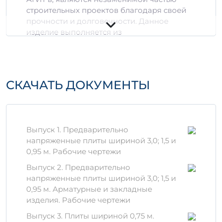
строительных проектов благодаря своей
прочности и долговечности. Данное
изделие выполняется из
высококачественного бетона и
армирующих материалов, что
обеспечивает ему отличные
характеристики.
СКАЧАТЬ ДОКУМЕНТЫ
Технические
характеристики
Марка бетона:
В обеспечении
Выпуск 1. Предварительно
стойкости и надежности.
напряженные плиты шириной 3,0; 1,5 и
Размеры:
Основные размеры и
0,95 м. Рабочие чертежи
допустимые отклонения
Выпуск 2. Предварительно
регламентируются стандартами.
напряженные плиты шириной 3,0; 1,5 и
Нагрузочная способность:
0,95 м. Арматурные и закладные
Предназначен для работы в условиях
изделия. Рабочие чертежи
значительной нагрузки.
Выпуск 3. Плиты шириной 0,75 м.