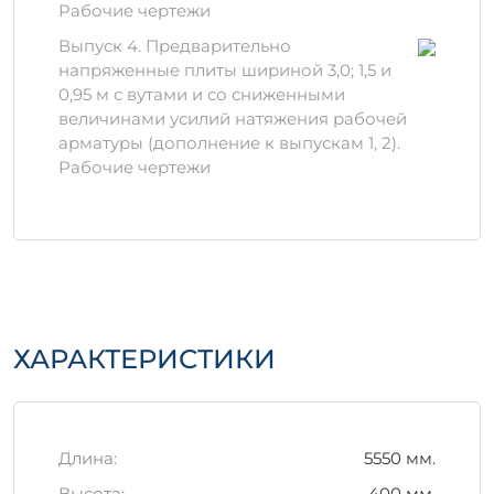
Материалы для
Рабочие чертежи
производства
Выпуск 4. Предварительно
Для производства 1П 5-1 АтVIт в
напряженные плиты шириной 3,0; 1,5 и
используются высококачественные
0,95 м с вутами и со сниженными
компоненты:
величинами усилий натяжения рабочей
арматуры (дополнение к выпускам 1, 2).
Песок и щебень, прошедшие строгий
Рабочие чертежи
отбор;
Цемент марки не ниже М400;
Арматурная сталь, обеспечивающая
необходимую прочность.
Правильное хранение и
транспортировка
ХАРАКТЕРИСТИКИ
Важным аспектом является
правильное
хранение
изделий. Рекомендуется:
Хранить в крытых помещениях для
Длина:
5550 мм.
защиты от атмосферных воздействий;
Использовать поддоны или
Высота:
400 мм.