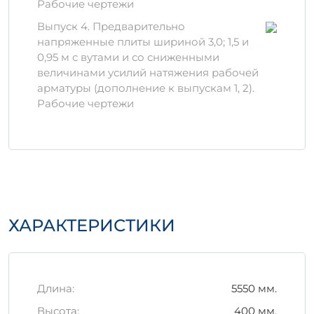
Рабочие чертежи
Для производства изделий используются
Выпуск 4. Предварительно
только высококачественные компоненты:
напряженные плиты шириной 3,0; 1,5 и
Цемент, соответствующий
0,95 м с вутами и со сниженными
современным стандартам.
величинами усилий натяжения рабочей
Заполнители (щебень, песок),
арматуры (дополнение к выпускам 1, 2).
обладающие отличной прочностью.
Рабочие чертежи
Добавки для повышения
морозостойкости и
водонепроницаемости.
Важно, чтобы процесс вибрации и
отвердевания бетона происходил в
соответствии с технологическими
ХАРАКТЕРИСТИКИ
нормами, что гарантирует долговечность и
надежность изделия.
Правила хранения и
транспортировки
Длина:
5550 мм.
Для сохранения свойств железобетонного
Высота:
400 мм.