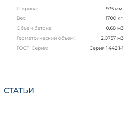
изделия
1П 5-1 АтVIт
необходимо
Ширина:
935 мм.
соблюдать следующие рекомендации:
Вес:
1700 кг.
Хранить на ровной, сухой поверхности
Объем бетона:
0,68 м3
для предотвращения повреждений.
Использовать мягкие стропы и
Геометрический объем:
2,0757 м3
надежные средства для
ГОСТ, Серия:
Серия 1.442.1-1
транспортировки.
Избегать ударов и воздействия
агрессивных химических веществ.
Соблюдение этих правил позволит
максимизировать срок службы изделия и
СТАТЬИ
сохранить его характеристики в целом.