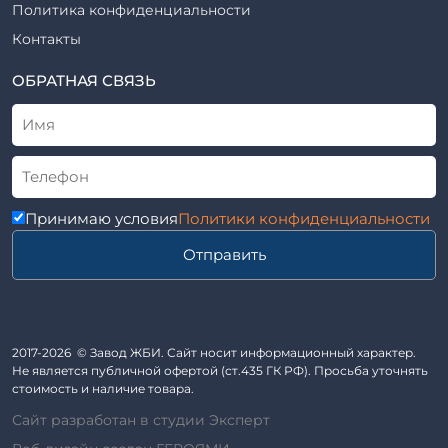
Шпалы железобетонные
Политика конфиденциальности
Рабочие чертежи
Элементы благоустройства
Контакты
ВСН
Элементы колодца
ТУ
ОБРАТНАЯ СВЯЗЬ
Трубы асбоцементные
Альбом
Приставки железобетонные (пасынки) Серия 3.407-57 и
ГОСТ
ГОСТ 14295-75
Лестничные марши
Автопавильоны
Принимаю условия
Политики конфиденциальности
Анкера железобетонные
Отправить
Балки железобетонные
Блоки железобетонные
Диафрагмы жесткости железобетонные
Звенья железобетонные
2017-2026 © Завод ЖБИ. Сайт носит информационный характер.
Кабины санитарно-технические
Не является публичной офертой (ст.435 ГК РФ). Просьба уточнять
стоимость и наличие товара.
Капители колонн
Сайт разработан в студии Эксперт
Козырьки входов для общественных зданий