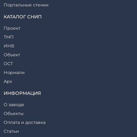
Портальные стенки
Прогоны железобетонные
КАТАЛОГ СНИП
Рабочие камеры и их элементы
Проект
Ригели железобетонные
ТМП
Сваи железобетонные
ИНВ
Стеновые блоки
Объект
Стойки железобетонные
ОСТ
Столбы железобетонные
Нормали
Закладные детали
Арх
Трубы железобетонные
ТР
ИНФОРМАЦИЯ
Утяжелители железобетонные
ВСП
Фермы железобетонные
О заводе
Серия
Фундаментные блоки
Объекты
ТП
Фундаменты железобетонные
Оплата и доставка
ТПР
Шахты лифтов железобетонные
Статьи
Шифр