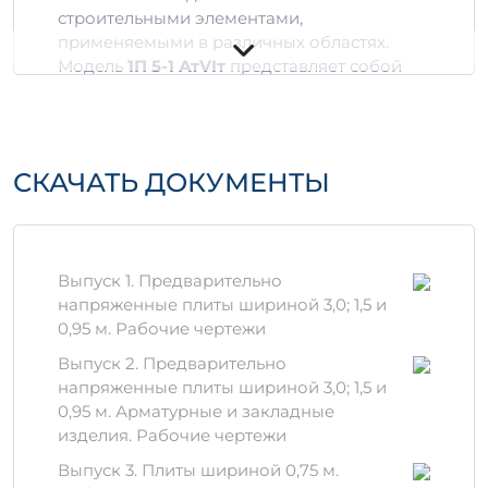
строительными элементами,
применяемыми в различных областях.
Модель
1П 5-1 АтVIт
представляет собой
одну из самых универсальных
конструкций, идеально подходящих для
создания фундамента, поддерживающих
стен и перекрытий.
СКАЧАТЬ ДОКУМЕНТЫ
Технические
характеристики
Объем:
0,68 м³ и 2,0757 м³
Выпуск 1. Предварительно
Класс бетона:
В25
напряженные плиты шириной 3,0; 1,5 и
Армирование:
стальная арматура,
0,95 м. Рабочие чертежи
обеспечивающая высокую прочность
Выпуск 2. Предварительно
на сжатие и растяжение
напряженные плиты шириной 3,0; 1,5 и
Материалы и
0,95 м. Арматурные и закладные
изделия. Рабочие чертежи
производственный
процесс
Выпуск 3. Плиты шириной 0,75 м.