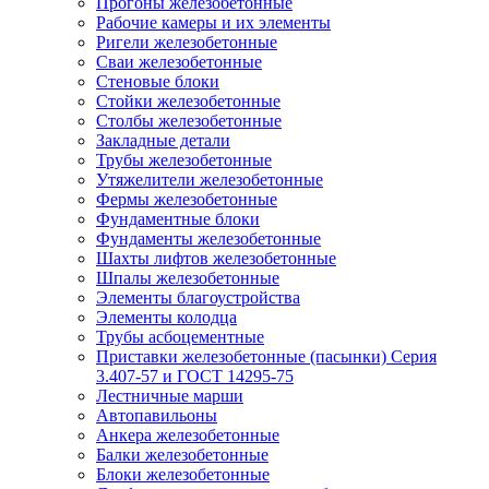
Прогоны железобетонные
Рабочие камеры и их элементы
Ригели железобетонные
Сваи железобетонные
Стеновые блоки
Стойки железобетонные
Столбы железобетонные
Закладные детали
Трубы железобетонные
Утяжелители железобетонные
Фермы железобетонные
Фундаментные блоки
Фундаменты железобетонные
Шахты лифтов железобетонные
Шпалы железобетонные
Элементы благоустройства
Элементы колодца
Трубы асбоцементные
Приставки железобетонные (пасынки) Серия
3.407-57 и ГОСТ 14295-75
Лестничные марши
Автопавильоны
Анкера железобетонные
Балки железобетонные
Блоки железобетонные