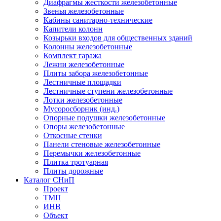
Диафрагмы жесткости железобетонные
Звенья железобетонные
Кабины санитарно-технические
Капители колонн
Козырьки входов для общественных зданий
Колонны железобетонные
Комплект гаража
Лежни железобетонные
Плиты забора железобетонные
Лестничные площадки
Лестничные ступени железобетонные
Лотки железобетонные
Мусоросборник (инд.)
Опорные подушки железобетонные
Опоры железобетонные
Откосные стенки
Панели стеновые железобетонные
Перемычки железобетонные
Плитка тротуарная
Плиты дорожные
Каталог СНиП
Проект
ТМП
ИНВ
Объект