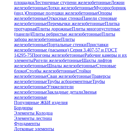
площадки
Лестничные ступени железобетонные
Лежни
железобетонные
Лотки железобетонные
Мусоросборник
(инд.)
Опорные подушки железобетонные
Опоры
железобетонные
Откосные стенки
Панели стеновые
железобетонные
Перемычки железобетонные
Плитка
тротуарная
Плиты дорожные
Плиты многопустотные
(панели)
Плиты ребристые железобетонные
Плиты
забора железобетонные
Плиты
железобетонные
Портальные стенки
Приставки
железобетонные (пасынки) Серия 3.407-57 и ГОСТ
14295-75
Прогоны железобетонные
Рабочие камеры и их
элементы
Ригели железобетонные
Шахты лифтов
железобетонные
Шпалы железобетонные
Стеновые
блоки
Столбы железобетонные
Стойки
железобетонные
Сваи железобетонные
Траверсы
железобетонные
Трубы асбоцементные
Трубы
железобетонные
Утяжелители
железобетонные
Закладные детали
Звенья
железобетонные
Популярные ЖБИ изделия
Бордюры
Элементы Колодца
Элементы лестниц
Фундаменты
Лотковые элементы