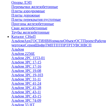
Опоры ЛЭП
Перемычки железобетонные
Плиты аэродромные
Плиты дорожные
Плиты перекрытия пустотные
Прогоны железобетонные
Сваи железобетонные
Трубы железобетонные
Каталог СНиП
Альбом
Арх
ГОСТ
ИНВ
Нормали
Объект
ОСТ
Проект
Рабоч
чертежи
Серия
Шифр
ТМП
ТП
ТПР
ТР
ТУ
ВСН
ВСП
Альбом
Альбом 2256Е
Альбом 2РС 3153-01
Альбом 3РС 17-15
Альбом 3РС 17-16
Альбом 3РС 19-08
Альбом 3РС 19-103
Альбом 3РС 31-11
Альбом 3РС 41-24
Альбом 3РС 41-28
Альбом 3РС 43-11
Альбом 3РС 43-15
Альбом 3РС 74-09
Альбом 55 НТ