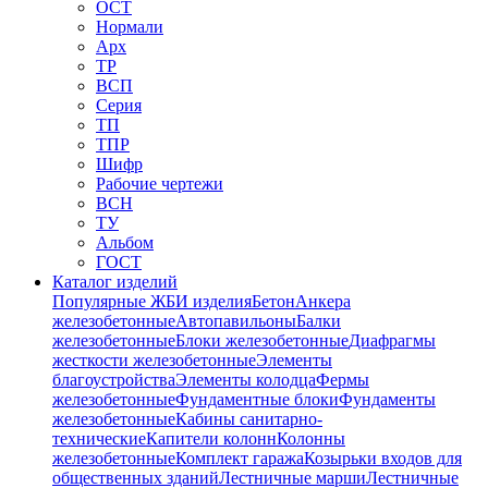
ОСТ
Нормали
Арх
ТР
ВСП
Серия
ТП
ТПР
Шифр
Рабочие чертежи
ВСН
ТУ
Альбом
ГОСТ
Каталог изделий
Популярные ЖБИ изделия
Бетон
Анкера
железобетонные
Автопавильоны
Балки
железобетонные
Блоки железобетонные
Диафрагмы
жесткости железобетонные
Элементы
благоустройства
Элементы колодца
Фермы
железобетонные
Фундаментные блоки
Фундаменты
железобетонные
Кабины санитарно-
технические
Капители колонн
Колонны
железобетонные
Комплект гаража
Козырьки входов для
общественных зданий
Лестничные марши
Лестничные