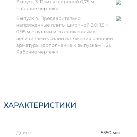
на сжатие.
Выпуск 3. Плиты шириной 0,75 м.
Состоит из:
специальной цементной
Рабочие чертежи
основы и армирования, что
Выпуск 4. Предварительно
гарантирует отличные
напряженные плиты шириной 3,0; 1,5 и
эксплуатационные характеристики.
0,95 м с вутами и со сниженными
Преимущества
величинами усилий натяжения рабочей
арматуры (дополнение к выпускам 1, 2).
использования
Рабочие чертежи
Устойчивость к неблагоприятным
погодным условиям.
Долговечность и надежность в
эксплуатации.
Низкая стоимость обслуживания.
Экологичность – материалы,
используемые в производстве,
ХАРАКТЕРИСТИКИ
соответствуют всем стандартам.
Правильное хранение и
транспортировка
Длина:
5550 мм.
Для обеспечения долгого срока службы