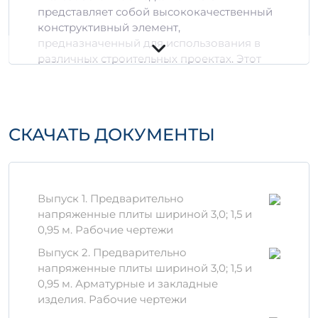
представляет собой высококачественный
конструктивный элемент,
предназначенный для использования в
различных строительных проектах. Этот
модельный ряд отличается прочностью и
долговечностью, что позволяет ему
эффективно выполнять свои функции в
самых разных условиях.
СКАЧАТЬ ДОКУМЕНТЫ
Технические
характеристики
Производственный материал:
Выпуск 1. Предварительно
высококачественный бетон с
напряженные плиты шириной 3,0; 1,5 и
добавлением армирующих элементов.
0,95 м. Рабочие чертежи
Вес изделия:
составляет около 0,68 м³.
Выпуск 2. Предварительно
Прочность:
данные изделия
напряженные плиты шириной 3,0; 1,5 и
разрабатываются с учетом всех
0,95 м. Арматурные и закладные
современных стандартов, что
изделия. Рабочие чертежи
обеспечивает их высокую прочность