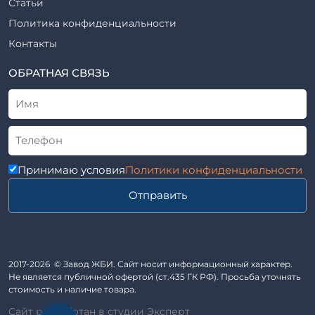
Статьи
Шифр
Шпалы железобетонные
Политика конфиденциальности
Рабочие чертежи
Элементы благоустройства
Контакты
ВСН
Элементы колодца
ТУ
ОБРАТНАЯ СВЯЗЬ
Трубы асбоцементные
Альбом
Приставки железобетонные (пасынки) Серия 3.407-57 и
ГОСТ
ГОСТ 14295-75
Лестничные марши
Автопавильоны
Принимаю условия
Политики конфиденциальности
Анкера железобетонные
Отправить
Балки железобетонные
Блоки железобетонные
Диафрагмы жесткости железобетонные
Звенья железобетонные
2017-2026 © Завод ЖБИ. Сайт носит информационный характер.
Кабины санитарно-технические
Не является публичной офертой (ст.435 ГК РФ). Просьба уточнять
стоимость и наличие товара.
Капители колонн
Сайт разработан в студии Эксперт