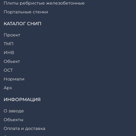
Плиты ребристые железобетонные
Портальные стенки
Прогоны железобетонные
КАТАЛОГ СНИП
Рабочие камеры и их элементы
Проект
Ригели железобетонные
ТМП
Сваи железобетонные
ИНВ
Стеновые блоки
Объект
Стойки железобетонные
ОСТ
Столбы железобетонные
Нормали
Закладные детали
Арх
Трубы железобетонные
ТР
ИНФОРМАЦИЯ
Утяжелители железобетонные
ВСП
Фермы железобетонные
О заводе
Серия
Фундаментные блоки
Объекты
ТП
Фундаменты железобетонные
Оплата и доставка
ТПР
Шахты лифтов железобетонные