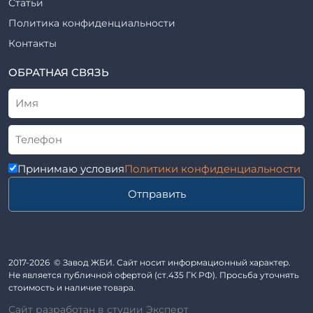
Статьи
Шифр
Шпалы железобетонные
Политика конфиденциальности
Рабочие чертежи
Элементы благоустройства
Контакты
ВСН
Элементы колодца
ТУ
ОБРАТНАЯ СВЯЗЬ
Трубы асбоцементные
Альбом
Приставки железобетонные (пасынки) Серия 3.407-57 и
ГОСТ
ГОСТ 14295-75
Лестничные марши
Автопавильоны
Принимаю условия
Политики конфиденциальности
Анкера железобетонные
Отправить
Балки железобетонные
Блоки железобетонные
Диафрагмы жесткости железобетонные
Звенья железобетонные
2017-2026 © Завод ЖБИ. Сайт носит информационный характер.
Кабины санитарно-технические
Не является публичной офертой (ст.435 ГК РФ). Просьба уточнять
стоимость и наличие товара.
Капители колонн
Сайт разработан в студии Эксперт