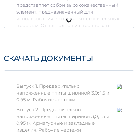
представляет собой высококачественный
элемент, предназначенный для
использования в различных строительных
проектах. Он выполнен из прочного и
устойчивого к воздействию внешней
среды бетона, что обеспечивает
долговечность и надежность конструкции.
СКАЧАТЬ ДОКУМЕНТЫ
Технические
характеристики
Размеры:
1П 5-5 АтVIт обладает
оптимальными размерами,
Выпуск 1. Предварительно
адаптированными под стандарты
напряженные плиты шириной 3,0; 1,5 и
строительной отрасли.
0,95 м. Рабочие чертежи
Марка бетона:
изделие изготовлено
Выпуск 2. Предварительно
из бетона, соответствующего
напряженные плиты шириной 3,0; 1,5 и
стандартам АтVIт, что гарантирует
0,95 м. Арматурные и закладные
высокую прочность.
изделия. Рабочие чертежи
Устойчивость:
отличные