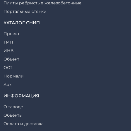
Плиты ребристые железобетонные
Портальные стенки
Прогоны железобетонные
КАТАЛОГ СНИП
Рабочие камеры и их элементы
Проект
Ригели железобетонные
ТМП
Сваи железобетонные
ИНВ
Стеновые блоки
Объект
Стойки железобетонные
ОСТ
Столбы железобетонные
Нормали
Закладные детали
Арх
Трубы железобетонные
ТР
ИНФОРМАЦИЯ
Утяжелители железобетонные
ВСП
Фермы железобетонные
О заводе
Серия
Фундаментные блоки
Объекты
ТП
Фундаменты железобетонные
Оплата и доставка
ТПР
Шахты лифтов железобетонные