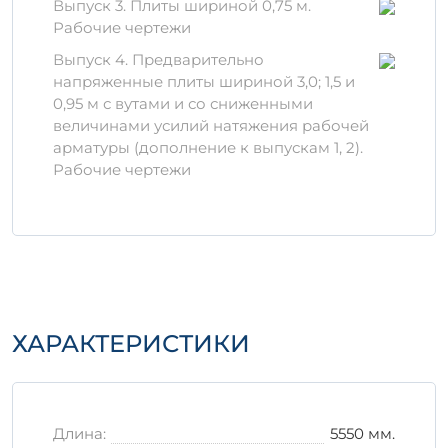
характеристики морозостойкости и
Выпуск 3. Плиты шириной 0,75 м.
водонепроницаемости.
Рабочие чертежи
Преимущества изделия
Выпуск 4. Предварительно
напряженные плиты шириной 3,0; 1,5 и
Долговечность и высокая прочность.
0,95 м с вутами и со сниженными
Небольшой вес, что упрощает монтаж
величинами усилий натяжения рабочей
и транспортировку.
арматуры (дополнение к выпускам 1, 2).
Совместимость с
Рабочие чертежи
различнымиConstruction материали.
Хранение и
транспортировка
Для сохранения качеств изделия
1П 5-5
АтVIт
важно правильно организовать его
хранение. Рекомендуется держать в сухом
ХАРАКТЕРИСТИКИ
месте, защищенном от осадков. При
транспортировке необходимо обеспечить
надежное крепление, чтобы избежать
повреждений.
Длина:
5550 мм.