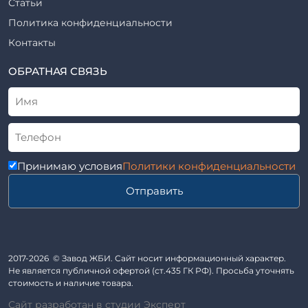
Статьи
Шифр
Шпалы железобетонные
Политика конфиденциальности
Рабочие чертежи
Элементы благоустройства
Контакты
ВСН
Элементы колодца
ТУ
ОБРАТНАЯ СВЯЗЬ
Трубы асбоцементные
Альбом
Приставки железобетонные (пасынки) Серия 3.407-57 и
ГОСТ
ГОСТ 14295-75
Лестничные марши
Автопавильоны
Принимаю условия
Политики конфиденциальности
Анкера железобетонные
Отправить
Балки железобетонные
Блоки железобетонные
Диафрагмы жесткости железобетонные
Звенья железобетонные
2017-2026 © Завод ЖБИ. Сайт носит информационный характер.
Кабины санитарно-технические
Не является публичной офертой (ст.435 ГК РФ). Просьба уточнять
стоимость и наличие товара.
Капители колонн
Сайт разработан в студии Эксперт