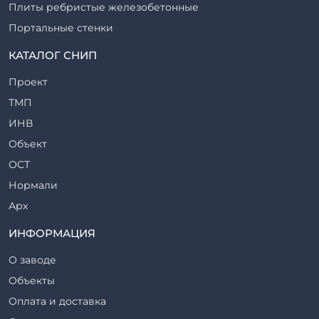
Плиты ребристые железобетонные
Портальные стенки
Прогоны железобетонные
КАТАЛОГ СНИП
Рабочие камеры и их элементы
Проект
Ригели железобетонные
ТМП
Сваи железобетонные
ИНВ
Стеновые блоки
Объект
Стойки железобетонные
ОСТ
Столбы железобетонные
Нормали
Закладные детали
Арх
Трубы железобетонные
ТР
ИНФОРМАЦИЯ
Утяжелители железобетонные
ВСП
Фермы железобетонные
О заводе
Серия
Фундаментные блоки
Объекты
ТП
Фундаменты железобетонные
Оплата и доставка
ТПР
Шахты лифтов железобетонные