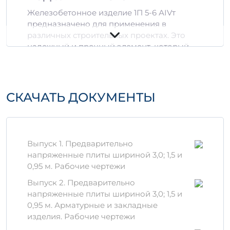
Железобетонное изделие 1П 5-6 АIVт
предназначено для применения в
различных строительных проектах. Это
надежный и прочный элемент, который
обеспечивает долговечность конструкций
благодаря высокому качеству
используемых материалов.
СКАЧАТЬ ДОКУМЕНТЫ
Технические
характеристики
Вес:
0,68 м³
Выпуск 1. Предварительно
Объем:
2,0757 м³
напряженные плиты шириной 3,0; 1,5 и
Марка бетона:
АIVт
0,95 м. Рабочие чертежи
Преимущества 1П 5-6 АIVт
Выпуск 2. Предварительно
Высокая прочность:
Напряженные и
напряженные плиты шириной 3,0; 1,5 и
композитные конструкции
0,95 м. Арматурные и закладные
обеспечивают отличную устойчивость
изделия. Рабочие чертежи
к внешним нагрузкам и механическим