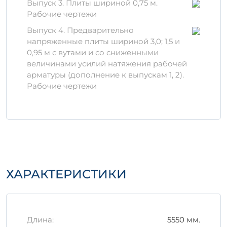
Выпуск 3. Плиты шириной 0,75 м.
воздействиям.
Рабочие чертежи
Долговечность:
Используемые при
Выпуск 4. Предварительно
производстве высококачественные
напряженные плиты шириной 3,0; 1,5 и
компоненты способствуют
0,95 м с вутами и со сниженными
значительному увеличению срока
величинами усилий натяжения рабочей
службы.
арматуры (дополнение к выпускам 1, 2).
Устойчивость к атмосферным
Рабочие чертежи
воздействиям:
Изделие стойко к
воздействию различных
климатических условий.
Материалы и технологии
производства
Для изготовления 1П 5-6 АIVт используются
ХАРАКТЕРИСТИКИ
проверенные временем материалы, такие
как цемент высшего качества,
наполнители и вода. Современные
технологии армирования позволят
дизайнерским решениям быть
Длина:
5550 мм.