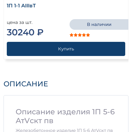
1П 1-1 АIIIвТ
цена за шт.
В наличии
30240 ₽
Купить
ОПИСАНИЕ
Описание изделия 1П 5-6
АтVскт пв
Железобетонное изделие 1П 5-6 АтVскт пв