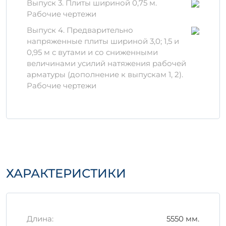
использованию качественного бетона
Выпуск 3. Плиты шириной 0,75 м.
Долговечность:
устойчивает к
Рабочие чертежи
негативным климатическим условиям
Выпуск 4. Предварительно
Удобство эксплуатации:
легкость в
напряженные плиты шириной 3,0; 1,5 и
установке и монтаже
0,95 м с вутами и со сниженными
величинами усилий натяжения рабочей
Материалы
арматуры (дополнение к выпускам 1, 2).
В производстве используются только
Рабочие чертежи
высококачественные цементы, песок и
заполнители, что гарантирует надежность
изделия. Все материалы проходят
тщательный контроль, что исключает
дефекты.
Правила хранения и
ХАРАКТЕРИСТИКИ
транспортировки
Для обеспечения долговечности
железобетонных изделий важно
соблюдать следующие рекомендации:
Длина:
5550 мм.