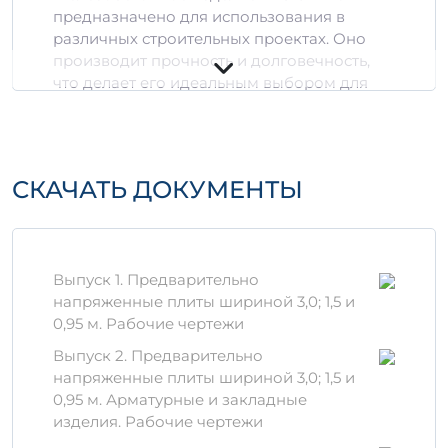
предназначено для использования в
различных строительных проектах. Оно
производит прочность и долговечность,
что делает его идеальным выбором для
фундаментов, стен и других
конструктивных элементов.
Технические
СКАЧАТЬ ДОКУМЕНТЫ
характеристики
Тип: Прямоугольная балка
3
3
Объем: 0,69 м
- 2,0757 м
Бренд: АтVскт
Выпуск 1. Предварительно
Класс прочности: В25
напряженные плиты шириной 3,0; 1,5 и
Марка по морозостойкости: F100
0,95 м. Рабочие чертежи
Преимущества
Выпуск 2. Предварительно
напряженные плиты шириной 3,0; 1,5 и
Изделие имеет ряд преимуществ:
0,95 м. Арматурные и закладные
изделия. Рабочие чертежи
Высокая прочность:
благодаря