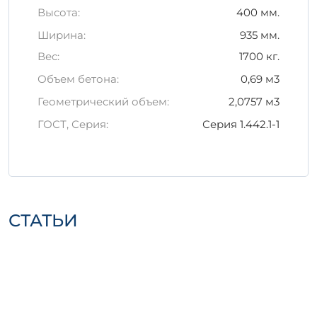
Храните изделия на ровной,
Высота:
400 мм.
устойчивой поверхности, защищенной
Ширина:
935 мм.
от осадков.
Используйте специальное
Вес:
1700 кг.
упаковочное оборудование для
Объем бетона:
0,69 м3
транспортировки.
Избегайте удара или резких падений,
Геометрический объем:
2,0757 м3
чтобы предотвратить повреждения.
ГОСТ, Серия:
Серия 1.442.1-1
Важно:
соблюдение всех указанных
рекомендаций поможет сохранить
свойства и долговечность изделия 1П 5-6
АтVскт пв на долгое время.
СТАТЬИ