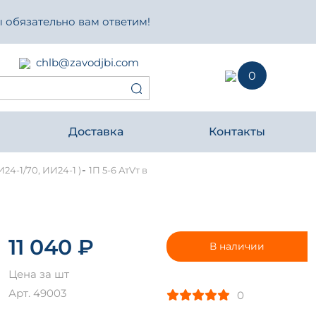
 обязательно вам ответим!
chlb@zavodjbi.com
0
Доставка
Контакты
-
И24-1/70, ИИ24-1 )
1П 5-6 АтVт в
11 040 ₽
В наличии
Цена за шт
Арт. 49003
0