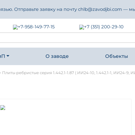
зью. Отправьте заявку на почту chlb@zavodjbi.com — мы
+7-958-149-77-15
+7 (351) 200-29-10
иП
О заводе
Объекты
-
Плиты ребристые серия 1.442.1-1.87 ( ИИ24-10, 1.442.1-1, ИИ24-9, И