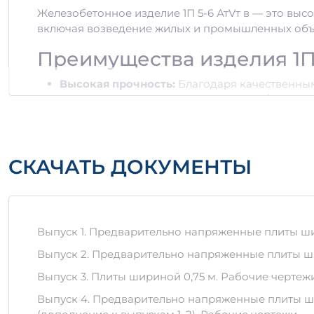
Железобетонное изделие 1П 5-6 АтVт в — это выс
включая возведение жилых и промышленных объе
Преимущества изделия 1П 
Высокая прочность:
Благодаря качественным
высокую прочность на сжатие и изгиб.
Долговечность:
Изделие стойко к воздействи
Устойчивость к усадке:
Используемые матери
Материалы и производст
СКАЧАТЬ ДОКУМЕНТЫ
Изделие производится из высококачественного б
используются арматурные элементы, которые при
Хранение и транспортиро
Выпуск 1. Предварительно напряженные плиты шири
Выпуск 2. Предварительно напряженные плиты шир
Важно правильно хранить и транспортировать же
Выпуск 3. Плиты шириной 0,75 м. Рабочие чертеж
Сохранять изделия в вертикальном положени
Защищать от воздействия агрессивных химич
Выпуск 4. Предварительно напряженные плиты шир
Избегать механических повреждений во врем