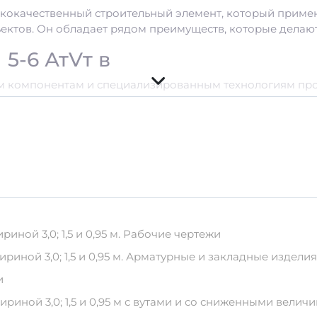
ококачественный строительный элемент, который примен
ктов. Он обладает рядом преимуществ, которые делают
5-6 АтVт в
 компонентам и специализированным технологиям про
ю внешней среды, что обеспечивает его долговечность 
алы минимизируют риск усадочных деформаций, что ва
во
етона, который отличается повышенной прочностью и д
дают изделию дополнительную жесткость и устойчивост
вка
ной 3,0; 1,5 и 0,95 м. Рабочие чертежи
иной 3,0; 1,5 и 0,95 м. Арматурные и закладные издели
лезобетонные изделия. Рекомендуется:
и
и.
еских веществ.
иной 3,0; 1,5 и 0,95 м с вутами и со сниженными вели
я транспортировки.