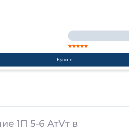
Купить
е 1П 5-6 АтVт в