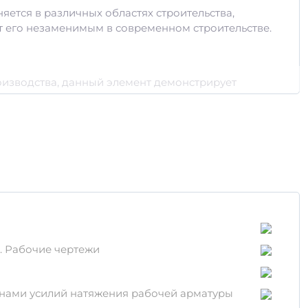
яется в различных областях строительства,
 его незаменимым в современном строительстве.
изводства, данный элемент демонстрирует
и надежность на протяжении многих лет.
жно для строительства.
олговечностью. Для усиления характеристик
ь к внешним нагрузкам.
я. Рабочие чертежи
чинами усилий натяжения рабочей арматуры