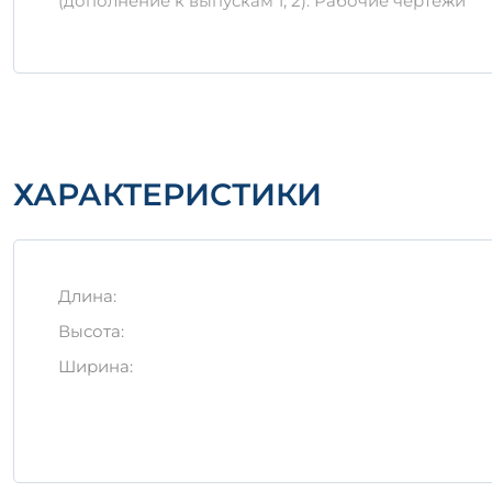
(дополнение к выпускам 1, 2). Рабочие чертежи
Соблюдение этих простых правил поможет продли
стойкость. Выбирая это изделие, вы обеспечивае
ХАРАКТЕРИСТИКИ
Длина:
Высота:
Ширина: