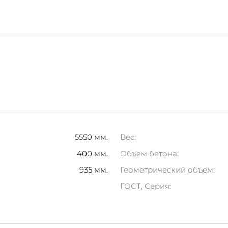
ть срок службы железобетонного изделия 1П 5-6 АтVт в
те надежность и долговечность вашего проекта.
5550 мм.
Вес:
400 мм.
Объем бетона:
935 мм.
Геометрический объем:
ГОСТ, Серия: