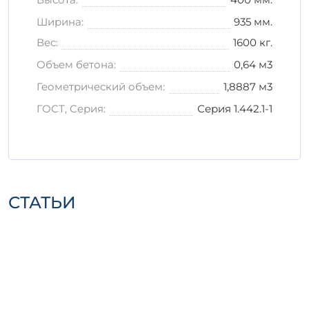
Избегайте воздействия прямых
Ширина:
935 мм.
солнечных лучей и атмосферных
осадков.
Вес:
1600 кг.
При транспортировке используйте
Объем бетона:
0,64 м3
специальные крепления, чтобы
предотвратить механические
Геометрический объем:
1,8887 м3
повреждения.
ГОСТ, Серия:
Серия 1.442.1-1
Важно:
Следование этим рекомендациям
поможет сохранить первоначальные
качества перемычки и продлить срок ее
эксплуатации.
Заключение
СТАТЬИ
Выбирая 1П 6-2 АтVIт в, вы получаете
надежный элемент, который станет
основой для успешного строительства.
Оптимальные технические характеристики
и качество материалов сделают ваше
сооружение безопасным и долговечным.