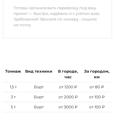
Готовы организовать перевозку под ваш
проект — быстро, надёжно и с учётом всех
требований! Звоните по номеру , пишите
на почту .
Тоннаж
Вид техники
В городе,
За городом,
час
км
1,5 т
Борт
от 1200 ₽
от 80 ₽
3 т
Борт
от 2000 ₽
от 100 ₽
5 т
Борт
от 3000 ₽
от 100 ₽