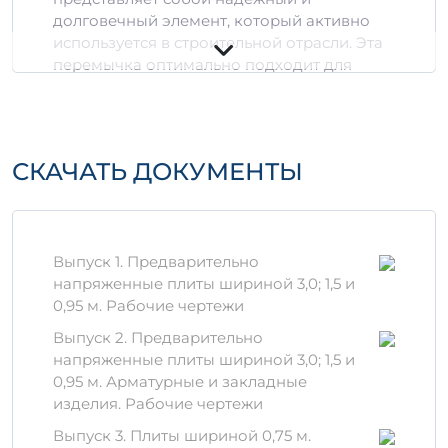
долговечный элемент, который активно
используется в строительной отрасли. Эта
перемычка оптимально подходит для
различных конструктивных решений
благодаря своим высокопрочным
характеристикам.
СКАЧАТЬ ДОКУМЕНТЫ
Технические
характеристики
Длина:
6 метров
Ширина:
2 метра
Выпуск 1. Предварительно
Объем:
0,64 м³
напряженные плиты шириной 3,0; 1,5 и
Марка бетона:
АтVIт в
0,95 м. Рабочие чертежи
Устойчивость к внешним
Выпуск 2. Предварительно
воздействиям:
напряженные плиты шириной 3,0; 1,5 и
Водонепроницаемость,
0,95 м. Арматурные и закладные
морозостойкость.
изделия. Рабочие чертежи
Материалы и производство
Выпуск 3. Плиты шириной 0,75 м.