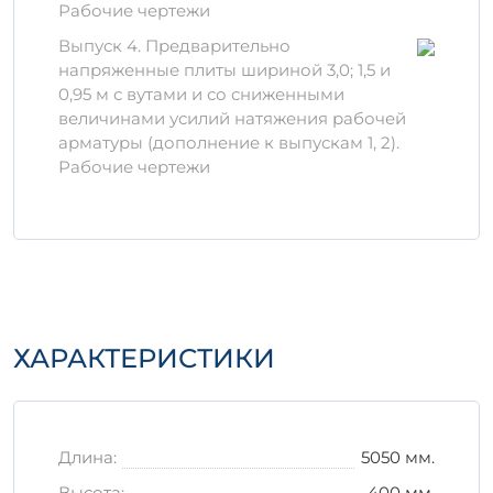
Рабочие чертежи
Изделие производится из
высококачественных цементов, добавок и
Выпуск 4. Предварительно
заполнителей, что обеспечивает его
напряженные плиты шириной 3,0; 1,5 и
прочность и долговечность.
0,95 м с вутами и со сниженными
Использование современных технологий и
величинами усилий натяжения рабочей
строгий контроль качества на каждом
арматуры (дополнение к выпускам 1, 2).
этапе производства гарантируют
Рабочие чертежи
стабильную эксплуатацию на протяжении
многих лет.
Правила хранения и
транспортировки
Для обеспечения высоких
эксплуатационных характеристик изделия
ХАРАКТЕРИСТИКИ
1П 6-2 АтVIт в, крайне важно соблюдать
правила его хранения и транспортировки:
Храните изделие на ровной и твердой
Длина:
5050 мм.
поверхности для предотвращения
деформаций.
Высота:
400 мм.