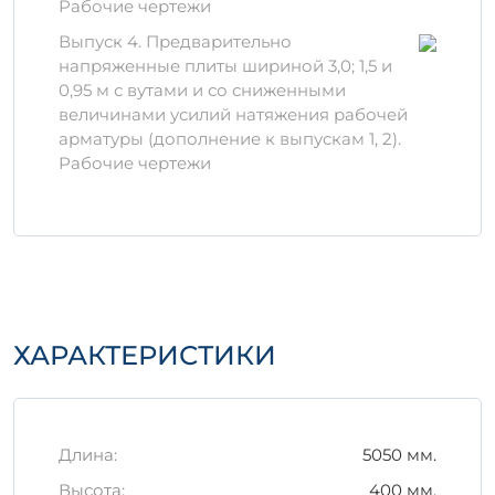
Рабочие чертежи
обеспечивают надежность и
долговечность. Важно, что применение
Выпуск 4. Предварительно
высококачественного арматурного
напряженные плиты шириной 3,0; 1,5 и
каркаса гарантирует необходимую
0,95 м с вутами и со сниженными
прочность изделия на всем протяжении
величинами усилий натяжения рабочей
его эксплуатации.
арматуры (дополнение к выпускам 1, 2).
Рабочие чертежи
Правила хранения и
транспортировки
Правильное хранение железобетонных
изделий крайне важно для сохранения их
эксплуатационных характеристик.
Важно:
изделия следует хранить на ровной
поверхности, защищенной от влаги и
ХАРАКТЕРИСТИКИ
резких температурных изменений. При
транспортировке рекомендуется
использовать специальные стропы и
подъемные механизмы для исключения
Длина:
5050 мм.
механических повреждений.
Высота:
400 мм.