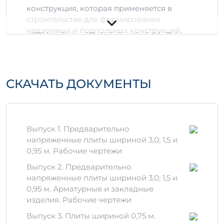
конструкция, которая применяется в
строительстве для формирования
надземных и подпольных конструкций.
Оно изготовлено из современных бетонов,
устойчивых к разрушению и воздействию
внешней среды.
СКАЧАТЬ ДОКУМЕНТЫ
Технические
характеристики
Объем:
0,63 м³, 1,8887 м³
Марка по прочности:
В25
Выпуск 1. Предварительно
Класс по морозостойкости:
F100
напряженные плиты шириной 3,0; 1,5 и
Класс по водонепроницаемости:
W8
0,95 м. Рабочие чертежи
Производственные
Выпуск 2. Предварительно
напряженные плиты шириной 3,0; 1,5 и
материалы
0,95 м. Арматурные и закладные
Для получения изделия используются
изделия. Рабочие чертежи
только качественные компоненты —
Выпуск 3. Плиты шириной 0,75 м.
цемент, заполнители и добавки, которые