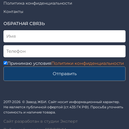
Шпалы железобетонные
Политика конфиденциальности
Рабочие чертежи
Элементы благоустройства
Контакты
ВСН
Элементы колодца
ТУ
ОБРАТНАЯ СВЯЗЬ
Трубы асбоцементные
Альбом
Приставки железобетонные (пасынки) Серия 3.407-57 и
ГОСТ
ГОСТ 14295-75
Лестничные марши
Автопавильоны
Принимаю условия
Политики конфиденциальности
Анкера железобетонные
Отправить
Балки железобетонные
Блоки железобетонные
Диафрагмы жесткости железобетонные
Звенья железобетонные
2017-2026 © Завод ЖБИ. Сайт носит информационный характер.
Кабины санитарно-технические
Не является публичной офертой (ст.435 ГК РФ). Просьба уточнять
стоимость и наличие товара.
Капители колонн
Сайт разработан в студии Эксперт
Козырьки входов для общественных зданий