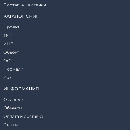
Портальные стенки
Прогоны железобетонные
КАТАЛОГ СНИП
Рабочие камеры и их элементы
Проект
Ригели железобетонные
ТМП
Сваи железобетонные
ИНВ
Стеновые блоки
Объект
Стойки железобетонные
ОСТ
Столбы железобетонные
Нормали
Закладные детали
Арх
Трубы железобетонные
ТР
ИНФОРМАЦИЯ
Утяжелители железобетонные
ВСП
Фермы железобетонные
О заводе
Серия
Фундаментные блоки
Объекты
ТП
Фундаменты железобетонные
Оплата и доставка
ТПР
Шахты лифтов железобетонные
Статьи
Шифр