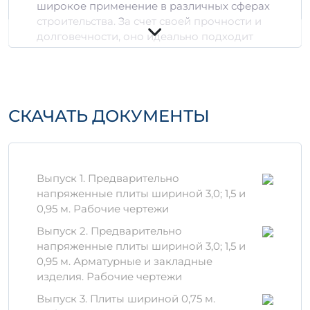
широкое применение в различных сферах
строительства. За счет своей прочности и
долговечности, оно идеально подходит
для создания как жилых, так и
промышленных объектов.
Технические
СКАЧАТЬ ДОКУМЕНТЫ
характеристики
Объем:
0,64 м³ / 1,8887 м³
Тип бетона:
тяжелый бетон класса
прочности B25
Выпуск 1. Предварительно
Марка по морозостойкости:
F100
напряженные плиты шириной 3,0; 1,5 и
Арматура:
стальная, класса A400
0,95 м. Рабочие чертежи
Преимущества
Выпуск 2. Предварительно
напряженные плиты шириной 3,0; 1,5 и
Высокая прочность на сжатие.
0,95 м. Арматурные и закладные
Устойчивость к внешним
изделия. Рабочие чертежи
воздействиям и атмосферным
Выпуск 3. Плиты шириной 0,75 м.
явлениям.