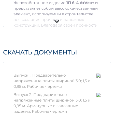
Железобетонное изделие
1П 6-4 АтVскт п
представляет собой высококачественный
элемент, используемый в строительстве
для создания прочных и надежных
конструкций. Благодаря своей прочности
и долговечности, продукт является
идеальным решением для спортивных
сооружений, торговых центров и жилых
комплексов.
СКАЧАТЬ ДОКУМЕНТЫ
Преимущества изделия
Высокая прочность:
Изделие создано
с использованием армированного
Выпуск 1. Предварительно
бетона, что обеспечивает его
напряженные плиты шириной 3,0; 1,5 и
сопротивляемость механическим
0,95 м. Рабочие чертежи
нагрузкам.
Геометрическая стабильность:
Имеет
Выпуск 2. Предварительно
точные размеры, что облегчает
напряженные плиты шириной 3,0; 1,5 и
монтаж и укладку.
0,95 м. Арматурные и закладные
Устойчивость к погодным условиям:
изделия. Рабочие чертежи