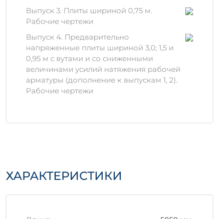
Применяемые компоненты защищают
Выпуск 3. Плиты шириной 0,75 м.
от воздействия влаги и температуры,
Рабочие чертежи
что продлевает срок службы.
Выпуск 4. Предварительно
Материалы и технологии
напряженные плиты шириной 3,0; 1,5 и
0,95 м с вутами и со сниженными
Производство
1П 6-4 АтVскт п
величинами усилий натяжения рабочей
осуществляется из качественных цементов,
арматуры (дополнение к выпускам 1, 2).
заполнителей и арматуры, что гарантирует
Рабочие чертежи
отличные эксплуатационные
характеристики. В процессе изготовления
соблюдаются современные технологии,
включая:
Использование бетонов классов не
ниже B25.
Армирование изделием проволокой и
ХАРАКТЕРИСТИКИ
стеклопластиком для повышения
прочности.
Комплексный контроль за качеством
на каждом этапе производства.