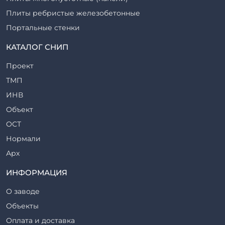
Плиты ребристые железобетонные
Портальные стенки
Прогоны железобетонные
КАТАЛОГ СНИП
Рабочие камеры и их элементы
Проект
Ригели железобетонные
ТМП
Сваи железобетонные
ИНВ
Стеновые блоки
Объект
Стойки железобетонные
ОСТ
Столбы железобетонные
Нормали
Закладные детали
Арх
Трубы железобетонные
ТР
ИНФОРМАЦИЯ
Утяжелители железобетонные
ВСП
Фермы железобетонные
О заводе
Серия
Фундаментные блоки
Объекты
ТП
Фундаменты железобетонные
Оплата и доставка