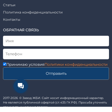
ТПР
Шахты лифтов железобетонные
Статьи
Шифр
Шпалы железобетонные
Политика конфиденциальности
Рабочие чертежи
Элементы благоустройства
Контакты
ВСН
Элементы колодца
ТУ
ОБРАТНАЯ СВЯЗЬ
Трубы асбоцементные
Альбом
Приставки железобетонные (пасынки) Серия 3.407-57 и
ГОСТ
ГОСТ 14295-75
Лестничные марши
Автопавильоны
Принимаю условия
Политики конфиденциальности
Анкера железобетонные
Отправить
Балки железобетонные
Блоки железобетонные
Диафрагмы жесткости железобетонные
Звенья железобетонные
2017-2026 © Завод ЖБИ. Сайт носит информационный характер.
Кабины санитарно-технические
Не является публичной офертой (ст.435 ГК РФ). Просьба уточнять
стоимость и наличие товара.
Капители колонн