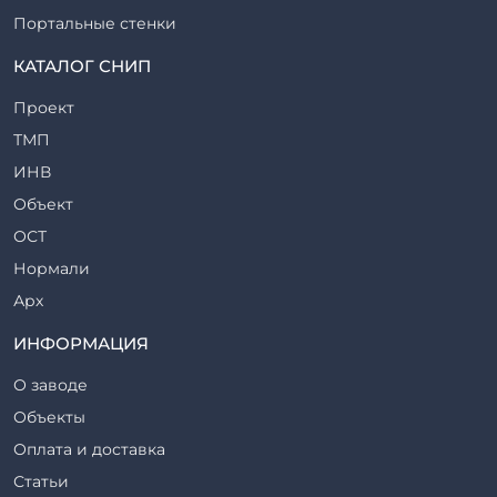
Портальные стенки
Прогоны железобетонные
КАТАЛОГ СНИП
Рабочие камеры и их элементы
Проект
Ригели железобетонные
ТМП
Сваи железобетонные
ИНВ
Стеновые блоки
Объект
Стойки железобетонные
ОСТ
Столбы железобетонные
Нормали
Закладные детали
Арх
Трубы железобетонные
ТР
ИНФОРМАЦИЯ
Утяжелители железобетонные
ВСП
Фермы железобетонные
О заводе
Серия
Фундаментные блоки
Объекты
ТП
Фундаменты железобетонные
Оплата и доставка
ТПР
Шахты лифтов железобетонные
Статьи
Шифр