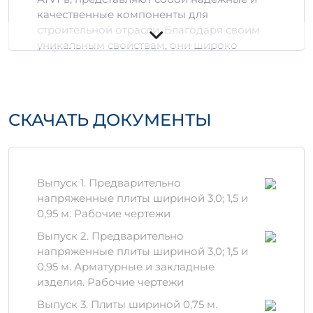
качественные компоненты для
строительной отрасли. Благодаря своим
уникальным свойствам, они широко
применяются в различных строительных
проектах — от фундаментов до дорожных
покрытий.
СКАЧАТЬ ДОКУМЕНТЫ
Особенности изделия
Высокая прочность и долговечность.
Устойчивость к внешним
воздействиям: капризам погоды,
Выпуск 1. Предварительно
воздействию химических веществ.
напряженные плиты шириной 3,0; 1,5 и
Невысокая стоимость в производстве,
0,95 м. Рабочие чертежи
что позволяет экономить на
строительстве.
Выпуск 2. Предварительно
напряженные плиты шириной 3,0; 1,5 и
Материалы для
0,95 м. Арматурные и закладные
производства
изделия. Рабочие чертежи
Выпуск 3. Плиты шириной 0,75 м.
Изделие 1П 6-4 АтVт в изготавливается из