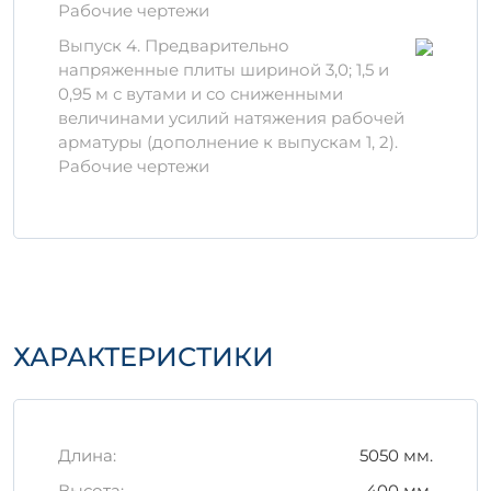
Рабочие чертежи
высококачественного цемента,
крупнотоннажных заполнителей и
Выпуск 4. Предварительно
добавок, что обеспечивает его прочные
напряженные плиты шириной 3,0; 1,5 и
характеристики. Использование
0,95 м с вутами и со сниженными
современных технологий и оборудования
величинами усилий натяжения рабочей
при производстве гарантирует высокую
арматуры (дополнение к выпускам 1, 2).
точность размеров и формы.
Рабочие чертежи
Хранение и
транспортировка
Важно:
правильное хранение
железобетонного изделия играет
ключевую роль в его долговечности.
Производитель рекомендует:
ХАРАКТЕРИСТИКИ
Хранить изделие на ровной,
водонепроницаемой поверхности,
защищенной от воздействия
Длина:
5050 мм.
атмосферных осадков.
Избегать сильных ударов и
Высота:
400 мм.