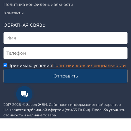
Шпалы железобетонные
Политика конфиденциальности
Рабочие чертежи
Элементы благоустройства
Контакты
ВСН
Элементы колодца
ТУ
ОБРАТНАЯ СВЯЗЬ
Трубы асбоцементные
Альбом
Приставки железобетонные (пасынки) Серия 3.407-57 и
ГОСТ
ГОСТ 14295-75
Лестничные марши
Автопавильоны
Принимаю условия
Политики конфиденциальности
Анкера железобетонные
Отправить
Балки железобетонные
Блоки железобетонные
Диафрагмы жесткости железобетонные
Звенья железобетонные
2017-2026 © Завод ЖБИ. Сайт носит информационный характер.
Кабины санитарно-технические
Не является публичной офертой (ст.435 ГК РФ). Просьба уточнять
стоимость и наличие товара.
Капители колонн
Сайт разработан в студии Эксперт
Козырьки входов для общественных зданий