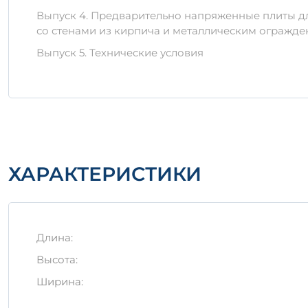
Выпуск 4. Предварительно напряженные плиты дл
Выбирая
ПЛП 51-12 АтV
, вы получаете надежное 
со стенами из кирпича и металлическим огражде
безопасность и стабильность конструкций.
Выпуск 5. Технические условия
ХАРАКТЕРИСТИКИ
Длина:
Высота:
Ширина: