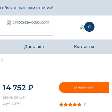
 обязательно вам ответим!
chlb@zavodjbi.com
0
Доставка
Контакты
тV
14 752 ₽
В наличии
Цена за шт
Арт. 3979
0