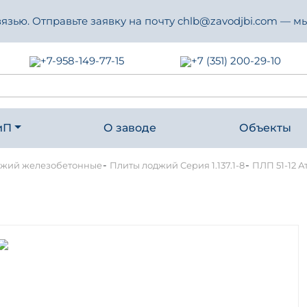
зью. Отправьте заявку на почту chlb@zavodjbi.com — мы
+7-958-149-77-15
+7 (351) 200-29-10
иП
О заводе
Объекты
-
-
джий железобетонные
Плиты лоджий Серия 1.137.1-8
ПЛП 51-12 А