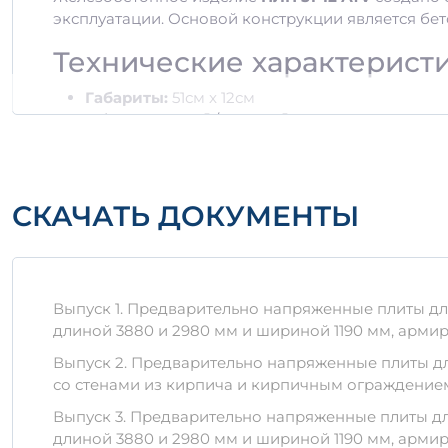
эксплуатации. Основой конструкции является бе
Технические характерист
Габариты:
51см x 12см
Объем:
0,922 м³ / 1,3299 м³
Марка бетона:
не ниже Б25
Прочность на сжатие:
до 40 МПа
Преимущества ПЛП 51-12 
СКАЧАТЬ ДОКУМЕНТЫ
Высокая прочность и долговечность.
Устойчивость к воздействию влажности и хим
Экологичность и невосприимчивость к нега
Выпуск 1. Предварительно напряженные плиты дли
Правила хранения и тран
длиной 3880 и 2980 мм и шириной 1190 мм, арми
Выпуск 2. Предварительно напряженные плиты дли
Важно!
Для обеспечения сохранности изделия в
со стенами из кирпича и кирпичным ограждение
Изделия должны храниться на ровной твердо
Выпуск 3. Предварительно напряженные плиты дли
Следует избегать падений и ударов при пер
длиной 3880 и 2980 мм и шириной 1190 мм, арми
Рекомендуется укрывать от прямых солнечны