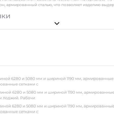
тон, армированный сталью, что позволяет изделию выдер
ики
АтV
ических веществ.
тивным факторам внешней среды.
ной 6280 и 5080 мм и шириной 1190 мм, армированные с
спортировки
рованные сетками с
ной 6280 и 5080 мм и шириной 1190 мм, армированные с
 процессе транспортировки необходимо придерживатьс
м лоджий. Рабочи
й поверхности.
ной 6280 и 5080 мм и шириной 1190 мм, армированные с
емещении.
рованные сетками с
х лучей и атмосферных осадков.