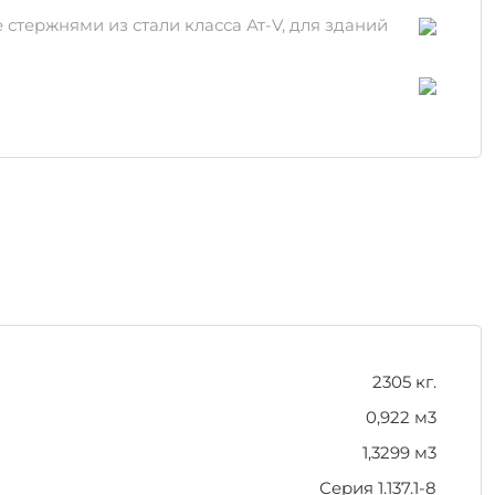
тержнями из стали класса Ат-V, для зданий
прослужит вам долгие годы, обеспечивая
2305 кг.
0,922 м3
1,3299 м3
Серия 1.137.1-8