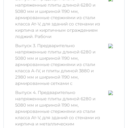
использовании высококачественного
напряженные плиты длиной 6280 и
бетона и арматуры, что обеспечивает:
5080 мм и шириной 1190 мм,
армированные стержнями из стали
Устойчивость к агрессивным
класса Ат-V, для зданий со стенами из
воздействиям
кирпича и кирпичным ограждением
Долговечность изделия в
лоджий. Рабочи
эксплуатации
Выпуск 3. Предварительно
Важно:
При производстве применяется
напряженные плиты длиной 6280 и
современное оборудование и технологии,
5080 мм и шириной 1190 мм,
что гарантирует соответствие
армированные стержнями из стали
международным стандартам качества.
класса А-IV, и плиты длиной 3880 и
2980 мм и шириной 1190 мм,
Правила хранения и
армированные сетками с
транспортировки
Выпуск 4. Предварительно
Для обеспечения долговечности и
напряженные плиты длиной 6280 и
правильного состояния продукции
5080 мм и шириной 1190 мм,
следуйте следующим рекомендациям:
армированные стержнями из стали
класса Ат-V, для зданий со стенами из
Храните плиты на ровной и твердой
кирпича и металлическим
поверхности.