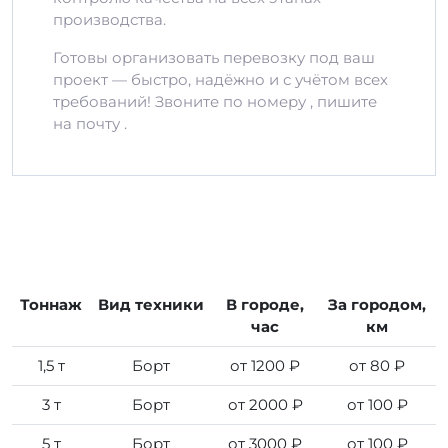
производства.
Готовы организовать перевозку под ваш
проект — быстро, надёжно и с учётом всех
требований! Звоните по номеру , пишите
на почту .
Тоннаж
Вид техники
В городе,
За городом,
час
км
1,5 т
Борт
от 1200 ₽
от 80 ₽
3 т
Борт
от 2000 ₽
от 100 ₽
5 т
Борт
от 3000 ₽
от 100 ₽