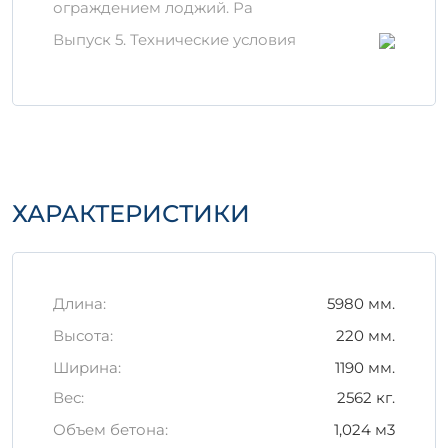
ограждением лоджий. Ра
Избегайте резких перепадов
Выпуск 5. Технические условия
температур.
Обеспечьте защиту от механических
повреждений во время
транспортировки.
Заключение
Плита ПЛП 63-12 АтV ам является
надежным выбором для вашего
ХАРАКТЕРИСТИКИ
строительства. Инвестируйте в качество и
долговечность уже сегодня!
Длина:
5980 мм.
Высота:
220 мм.
Ширина:
1190 мм.
Вес:
2562 кг.
Объем бетона:
1,024 м3