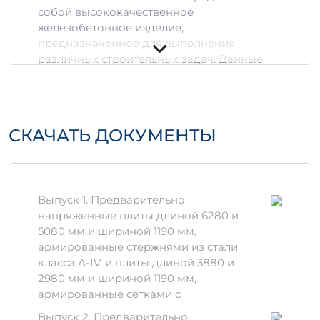
собой высококачественное
железобетонное изделие,
предназначенное для выполнения
различных строительных задач. Данные
плиты предназначены как для
использования в жилых, так и в
промышленных зданиях, обеспечивая
отличные характеристики прочности и
СКАЧАТЬ ДОКУМЕНТЫ
долговечности.
Технические
характеристики
Выпуск 1. Предварительно
Размеры:
63 см x 12 см
напряженные плиты длиной 6280 и
Вес:
Зависит от объема (1,024 м³, 1,5656
5080 мм и шириной 1190 мм,
м³)
армированные стержнями из стали
Класс прочности:
B25
класса А-IV, и плиты длиной 3880 и
2980 мм и шириной 1190 мм,
Материалы и технологии
армированные сетками с
Производство плит основано на
Выпуск 2. Предварительно