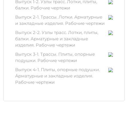
Выпуск 1-2. Узлы трасс. Лотки, плиты,
прочностью;
балки. Рабочие чертежи
Заполнители из натурального камня;
Водоотталкивающие добавки для
Выпуск 2-1. Трассы. Лотки. Арматурные
повышения устойчивости к
и закладные изделия. Рабочие чертежи
воздействиям окружающей среды.
Выпуск 2-2. Узлы трасс. Лотки, плиты,
балки. Арматурные и закладные
Преимущества
изделия. Рабочие чертежи
использования
Выпуск 3-1. Трассы. Плиты, опорные
ПД 300-150-12-6 обладает множеством
подушки. Рабочие чертежи
достоинств, таких как:
Выпуск 4-1. Плиты, опорные подушки.
Долговечность:
продукт гарантирует
Арматурные и закладные изделия.
срок эксплуатации более 50 лет;
Рабочие чертежи
Низкий уровень усадки:
минимальные деформации в процессе
сушки;
Сопротивляемость к погодным
условиям:
не поддается коррозии и
гниению.