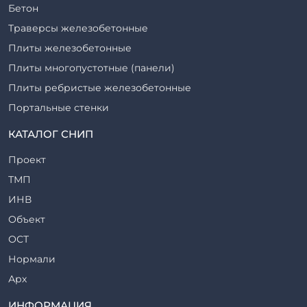
Бетон
Траверсы железобетонные
Плиты железобетонные
Плиты многопустотные (панели)
Плиты ребристые железобетонные
Портальные стенки
Прогоны железобетонные
КАТАЛОГ СНИП
Рабочие камеры и их элементы
Проект
Ригели железобетонные
ТМП
Сваи железобетонные
ИНВ
Стеновые блоки
Объект
Стойки железобетонные
ОСТ
Столбы железобетонные
Нормали
Закладные детали
Арх
Трубы железобетонные
ТР
ИНФОРМАЦИЯ
Утяжелители железобетонные