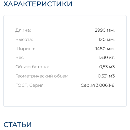
Правила хранения и
ХАРАКТЕРИСТИКИ
транспортировки
Важно правильно хранить и
транспортировать данное изделие, чтобы
Длина:
2990 мм.
избежать повреждений:
Высота:
120 мм.
Храните в сухом и защищенном от
Ширина:
1480 мм.
солнца месте;
Вес:
1330 кг.
Используйте специальные подкладки
при транспортировке для снижения
Объем бетона:
0,53 м3
риска механических повреждений.
Геометрический объем:
0,531 м3
Использование железобетонного изделия
ГОСТ, Серия:
Серия 3.006.1-8
ПД 300-150-12-6 – это надежный выбор для
создания качественных и долговечных
строительных конструкций.
СТАТЬИ