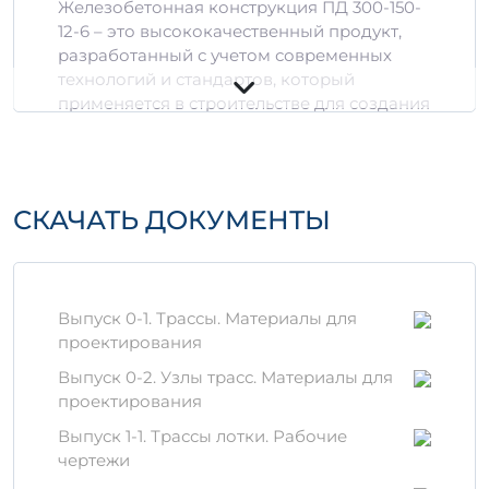
Железобетонная конструкция ПД 300-150-
12-6 – это высококачественный продукт,
разработанный с учетом современных
технологий и стандартов, который
применяется в строительстве для создания
прочных и долговечных объектов.
Технические
характеристики
СКАЧАТЬ ДОКУМЕНТЫ
Размеры:
300 х 150 х 12 см
Объем:
0,53 м³
Вес:
зависит от плотности
используемого бетона
Выпуск 0-1. Трассы. Материалы для
проектирования
Материалы и технологии
Выпуск 0-2. Узлы трасс. Материалы для
При производстве ПД 300-150-12-6
проектирования
используются только высококачественные
Выпуск 1-1. Трассы лотки. Рабочие
компоненты, такие как:
чертежи
Цемент классического типа с высокой