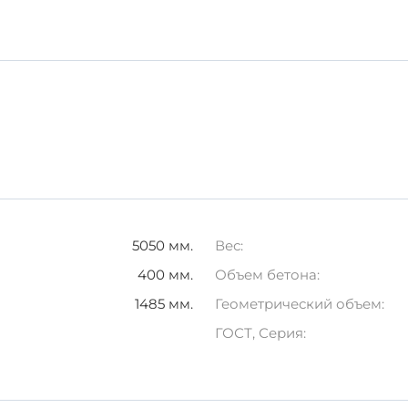
рхности, защищенной от влаги.
помощью специализированного транспорта, чтобы избеж
ы обеспечиваете свой проект надежным и долговечным 
 этого железобетонного изделия, вы инвестируете в каче
5050 мм.
Вес:
400 мм.
Объем бетона:
1485 мм.
Геометрический объем:
ГОСТ, Серия: