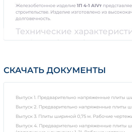
Железобетонное изделие
1П 4-1 АIVт
представляе
строительстве. Изделие изготовлено из высокока
долговечность.
Технические характерист
Объем:
0,83 м³ и 2,9997 м³
Тип материала:
Железобетон
Форма:
Плита
Марка бетона:
AIVт
СКАЧАТЬ ДОКУМЕНТЫ
Преимущества использов
Изделие
1П 4-1 АIVт
обладает рядом ключевых пр
Высокая прочность на сжатие и изгиб.
Выпуск 1. Предварительно напряженные плиты шири
Устойчивость к воздействию неблагоприятны
Выпуск 2. Предварительно напряженные плиты шир
Долгий срок службы без необходимости в об
Выпуск 3. Плиты шириной 0,75 м. Рабочие чертеж
Правильное хранение и т
Выпуск 4. Предварительно напряженные плиты шир
Важным аспектом эксплуатации
1П 4-1 АIVт
являе