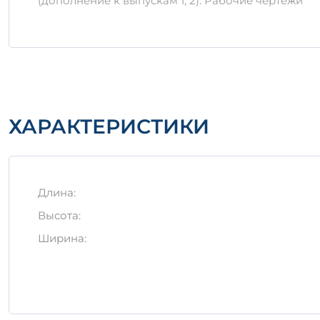
(дополнение к выпускам 1, 2). Рабочие чертежи
Изделия необходимо хранить на ровной пове
Транспортировка должна осуществляться с 
Заключение
Используя
1П 4-1 АIVт
в строительных работах, в
будет служить долгие годы. Делая выбор в пользу
ХАРАКТЕРИСТИКИ
Длина:
Высота:
Ширина: