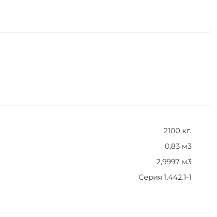
ать механических повреждений.
материалом, который оправдает ваши ожидания и
ство и прочность вашего строительства.
2100 кг.
0,83 м3
2,9997 м3
Серия 1.442.1-1