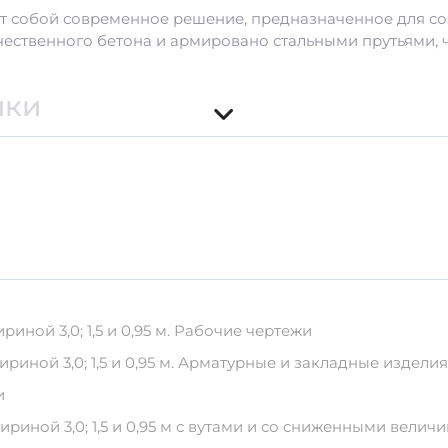
т собой современное решение, предназначенное для со
чественного бетона и армировано стальными прутьями, 
ики
ания
еимуществ:
ной 3,0; 1,5 и 0,95 м. Рабочие чертежи
х погодных условий.
иной 3,0; 1,5 и 0,95 м. Арматурные и закладные издели
служивании.
и
ранспортировка
иной 3,0; 1,5 и 0,95 м с вутами и со сниженными вели
тся правильное хранение и транспортировка: