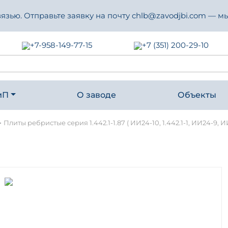
зью. Отправьте заявку на почту chlb@zavodjbi.com — мы
+7-958-149-77-15
+7 (351) 200-29-10
иП
О заводе
Объекты
-
Плиты ребристые серия 1.442.1-1.87 ( ИИ24-10, 1.442.1-1, ИИ24-9, И