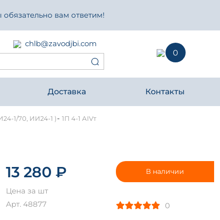
 обязательно вам ответим!
chlb@zavodjbi.com
0
Доставка
Контакты
-
И24-1/70, ИИ24-1 )
1П 4-1 АIVт
13 280 ₽
В наличии
Цена за шт
Арт. 48877
0