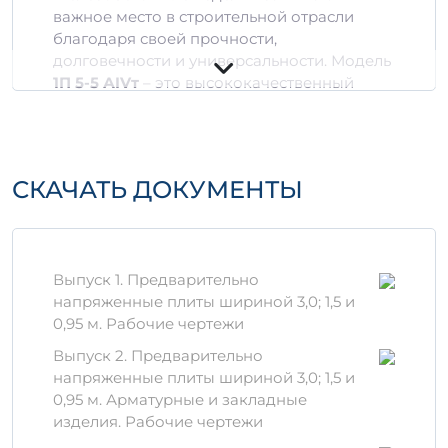
важное место в строительной отрасли
благодаря своей прочности,
долговечности и универсальности. Модель
1П 5-5 АIVт
– это высококачественный
продукт, который отвечает самым строгим
требованиям.
Технические
СКАЧАТЬ ДОКУМЕНТЫ
характеристики
3
3
Объем:
0,68 м
– 2,0757 м
Марка бетона:
AIVt (высокопрочная)
Форма:
Плита, разработанная для
Выпуск 1. Предварительно
использования в различных
напряженные плиты шириной 3,0; 1,5 и
строительных проектах
0,95 м. Рабочие чертежи
Применение
Выпуск 2. Предварительно
напряженные плиты шириной 3,0; 1,5 и
Изделие
1П 5-5 АIVт
находит широкое
0,95 м. Арматурные и закладные
применение в:
изделия. Рабочие чертежи