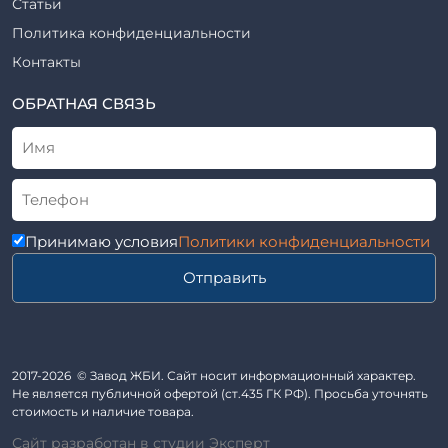
Статьи
Шифр
Шпалы железобетонные
Политика конфиденциальности
Рабочие чертежи
Элементы благоустройства
Контакты
ВСН
Элементы колодца
ТУ
ОБРАТНАЯ СВЯЗЬ
Трубы асбоцементные
Альбом
Приставки железобетонные (пасынки) Серия 3.407-57 и
ГОСТ
ГОСТ 14295-75
Лестничные марши
Автопавильоны
Принимаю условия
Политики конфиденциальности
Анкера железобетонные
Отправить
Балки железобетонные
Блоки железобетонные
Диафрагмы жесткости железобетонные
Звенья железобетонные
2017-2026 © Завод ЖБИ. Сайт носит информационный характер.
Кабины санитарно-технические
Не является публичной офертой (ст.435 ГК РФ). Просьба уточнять
стоимость и наличие товара.
Капители колонн
Сайт разработан в студии Эксперт