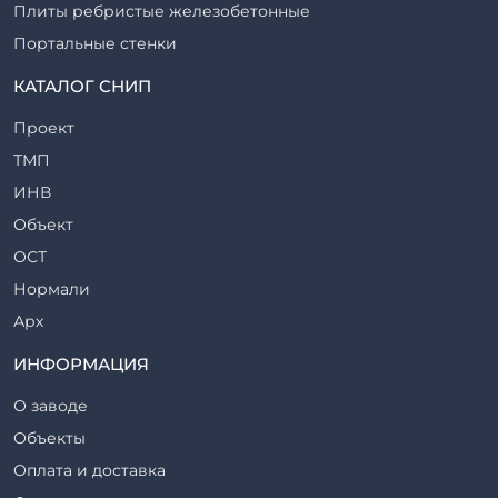
Плиты ребристые железобетонные
Портальные стенки
Прогоны железобетонные
КАТАЛОГ СНИП
Рабочие камеры и их элементы
Проект
Ригели железобетонные
ТМП
Сваи железобетонные
ИНВ
Стеновые блоки
Объект
Стойки железобетонные
ОСТ
Столбы железобетонные
Нормали
Закладные детали
Арх
Трубы железобетонные
ТР
ИНФОРМАЦИЯ
Утяжелители железобетонные
ВСП
Фермы железобетонные
О заводе
Серия
Фундаментные блоки
Объекты
ТП
Фундаменты железобетонные
Оплата и доставка
ТПР
Шахты лифтов железобетонные