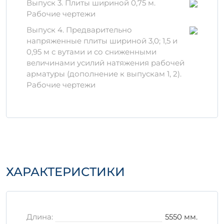
Строительстве жилых и коммерческих
Выпуск 3. Плиты шириной 0,75 м.
зданий
Рабочие чертежи
Создании прочных оснований
Выпуск 4. Предварительно
Укладке авто- и ж/д дорог
напряженные плиты шириной 3,0; 1,5 и
0,95 м с вутами и со сниженными
Материалы и производство
величинами усилий натяжения рабочей
Изделие производится из
арматуры (дополнение к выпускам 1, 2).
высококачественного бетона, который
Рабочие чертежи
обладает отличной стойкостью к
атмосферным воздействиям и
механическим нагрузкам. Для повышения
прочности используются специальные
добавки и армирование стальными
прутьями, что позволяет добиться
долговечности и надежности.
ХАРАКТЕРИСТИКИ
Правила хранения и
транспортировки
Для обеспечения долгосрочной
Длина:
5550 мм.
эксплуатации и сохранности изделия