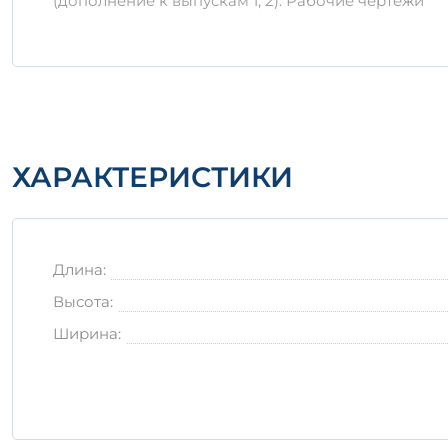
(дополнение к выпускам 1, 2). Рабочие чертежи
При транспортировке рекомендуется использова
Заключение
Железобетонное изделие 1П 7-1 АIIIт— это надеж
ХАРАКТЕРИСТИКИ
Длина:
Высота:
Ширина: