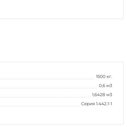
анических повреждений и трещин.
те в качество и долговечность!
1500 кг.
0,6 м3
1,6428 м3
Серия 1.442.1-1