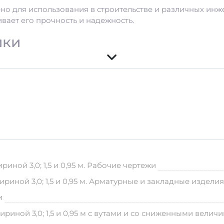
о для использования в строительстве и различных инже
вает его прочность и надежность.
ики
ь и добавки для повышения прочности
 частом ремонте.
спортировки
ной 3,0; 1,5 и 0,95 м. Рабочие чертежи
иной 3,0; 1,5 и 0,95 м. Арматурные и закладные издели
обходимо соблюдать правила хранения:
и
нечных лучей.
для предотвращения деформаций.
иной 3,0; 1,5 и 0,95 м с вутами и со сниженными вели