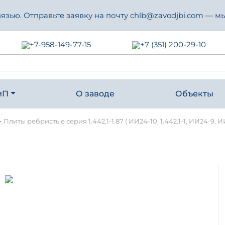
зью. Отправьте заявку на почту chlb@zavodjbi.com — мы
+7-958-149-77-15
+7 (351) 200-29-10
иП
О заводе
Объекты
-
Плиты ребристые серия 1.442.1-1.87 ( ИИ24-10, 1.442.1-1, ИИ24-9, И