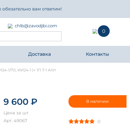
 обязательно вам ответим!
chlb@zavodjbi.com
0
Доставка
Контакты
-
И24-1/70, ИИ24-1 )
1П 7-1 АIIIт
9 600 ₽
В наличии
Цена за шт
Арт. 49067
0