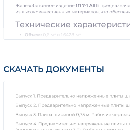
Железобетонное изделие
1П 7-1 АIIIт
предназначен
из высококачественных материалов, что обеспечи
Технические характерист
Объем:
0,6 м³ и 1,6428 м³
Класс прочности:
АIIIт
Материалы:
Цемент, песок, гранитный щебен
Преимущества изделия
СКАЧАТЬ ДОКУМЕНТЫ
Устойчивость к воздействию внешней среды.
Долговечность и отсутствие необходимости в
Обеспечение высокой несущей способности.
Правила хранения и тран
Выпуск 1. Предварительно напряженные плиты шири
Выпуск 2. Предварительно напряженные плиты шир
Важно:
Для сохранности изделия 1П 7-1 АIIIт, не
Выпуск 3. Плиты шириной 0,75 м. Рабочие чертеж
Изоляция от воздействия влаги и прямых сол
Хранение на ровной, прочной поверхности 
Выпуск 4. Предварительно напряженные плиты шир