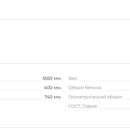
ть специализированный транспорт, чтобы избежать мех
ный выбор для вашего строительного проекта. Инвестируй
5550 мм.
Вес:
400 мм.
Объем бетона:
740 мм.
Геометрический объем:
ГОСТ, Серия: